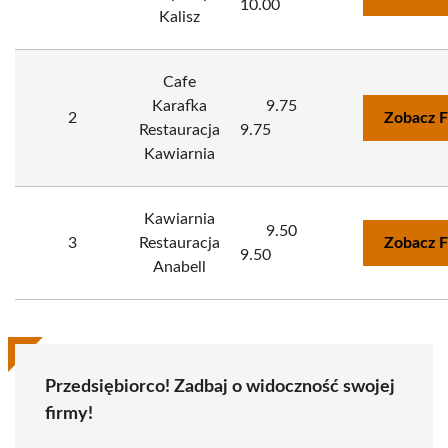
10.00
Kalisz
Cafe
Karafka
9.75
2
Zobacz F
Restauracja
9.75
Kawiarnia
Kawiarnia
9.50
3
Restauracja
Zobacz F
9.50
Anabell
Przedsiębiorco! Zadbaj o widoczność swojej
firmy!