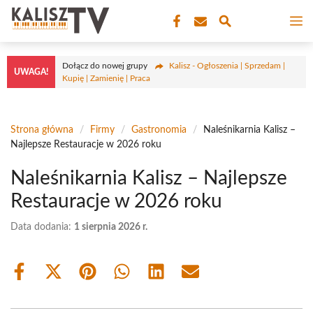
Przejdź
M
do
treści
Dołącz do nowej grupy
Kalisz - Ogłoszenia | Sprzedam |
UWAGA!
Kupię | Zamienię | Praca
Strona główna
/
Firmy
/
Gastronomia
/
Naleśnikarnia Kalisz –
Najlepsze Restauracje w 2026 roku
Naleśnikarnia Kalisz – Najlepsze
Restauracje w 2026 roku
Data dodania:
1 sierpnia 2026 r.
Share
Share
Share
Share
Share
Share
on
on
on
on
on
on
Facebook
X
Pinterest
WhatsApp
LinkedIn
Email
(Twitter)