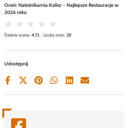
Oceń: Naleśnikarnia Kalisz – Najlepsze Restauracje w
2026 roku
★
★
★
★
★
Średnia ocena:
4.71
Liczba ocen:
20
Udostępnij
Share
Share
Share
Share
Share
Share
on
on
on
on
on
on
Facebook
X
Pinterest
WhatsApp
LinkedIn
Email
(Twitter)