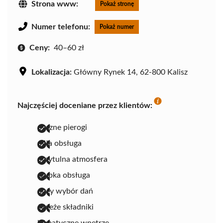
Strona www:
Pokaż stronę
Numer telefonu:
Pokaż numer
Ceny:
40–60 zł
Lokalizacja:
Główny Rynek 14, 62-800 Kalisz
Najczęściej doceniane przez klientów:
pyszne pierogi
miła obsługa
przytulna atmosfera
szybka obsługa
duży wybór dań
świeże składniki
klimatyczne wnętrze