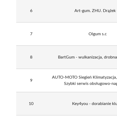
6
Art-gum. ZHU. Drążek 
7
Olgum s.c
8
BartGum - wulkanizacja, drobn
AUTO-MOTO Siegień Klimatyzacja, 
9
Szybki serwis obsługowo-n
10
Key4you - dorabianie kl