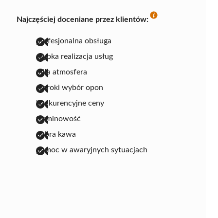
Najczęściej doceniane przez klientów:
profesjonalna obsługa
szybka realizacja usług
miła atmosfera
szeroki wybór opon
konkurencyjne ceny
terminowość
dobra kawa
pomoc w awaryjnych sytuacjach