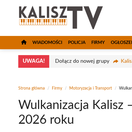
Przejdź
do
treści
WIADOMOŚCI
POLICJA
FIRMY
OGŁOSZE
UWAGA!
Dołącz do nowej grupy
Kali
Strona główna
/
Firmy
/
Motoryzacja i Transport
/
Wulkan
Wulkanizacja Kalisz 
2026 roku