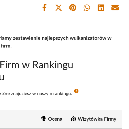
Share
Share
Share
Share
Share
Share
on
on
on
on
on
on
Facebook
X
Pinterest
WhatsApp
LinkedIn
Email
(Twitter)
wiamy zestawienie najlepszych wulkanizatorów w
firm.
 Firm w Rankingu
u
 które znajdziesz w naszym rankingu.
Ocena
Wizytówka Firmy