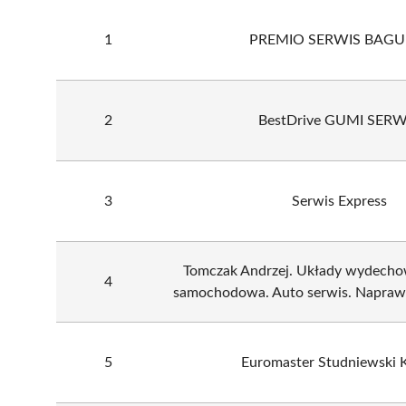
1
PREMIO SERWIS BAG
2
BestDrive GUMI SERW
3
Serwis Express
Tomczak Andrzej. Układy wydech
4
samochodowa. Auto serwis. Napra
5
Euromaster Studniewski K