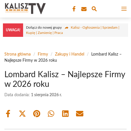
Przejdź
M
do
treści
Dołącz do nowej grupy
Kalisz - Ogłoszenia | Sprzedam |
UWAGA!
Kupię | Zamienię | Praca
Strona główna
/
Firmy
/
Zakupy i Handel
/
Lombard Kalisz –
Najlepsze Firmy w 2026 roku
Lombard Kalisz – Najlepsze Firmy
w 2026 roku
Data dodania:
1 sierpnia 2026 r.
Share
Share
Share
Share
Share
Share
on
on
on
on
on
on
Facebook
X
Pinterest
WhatsApp
LinkedIn
Email
(Twitter)