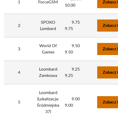
1
ForceGSM
Zobacz 
10.00
SPOKO
9.75
2
Zobacz 
Lombard
9.75
World Of
9.50
3
Zobacz 
Games
9.50
Loombard
9.25
4
Zobacz 
Zamkowa
9.25
Loombard
(Lokalizacja:
9.00
5
Zobacz 
Śródmiejska
9.00
37)