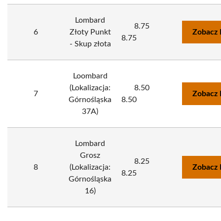
Lombard
8.75
6
Złoty Punkt
Zobacz 
8.75
- Skup złota
Loombard
(Lokalizacja:
8.50
7
Zobacz 
Górnośląska
8.50
37A)
Lombard
Grosz
8.25
8
(Lokalizacja:
Zobacz 
8.25
Górnośląska
16)