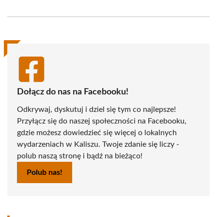
on
on
on
on
on
on
Facebook
X
Pinterest
WhatsApp
LinkedIn
Email
(Twitter)
Dołącz do nas na Facebooku!
Odkrywaj, dyskutuj i dziel się tym co najlepsze!
Przyłącz się do naszej społeczności na Facebooku,
gdzie możesz dowiedzieć się więcej o lokalnych
wydarzeniach w Kaliszu. Twoje zdanie się liczy -
polub naszą stronę i bądź na bieżąco!
Polub nas!