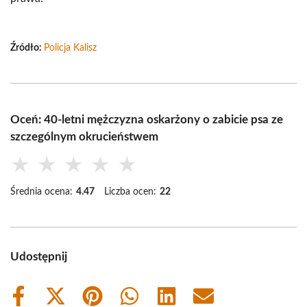
Źródło:
Policja Kalisz
Oceń: 40-letni mężczyzna oskarżony o zabicie psa ze
szczególnym okrucieństwem
★
★
★
★
★
Średnia ocena:
4.47
Liczba ocen:
22
Udostępnij
Share
Share
Share
Share
Share
Share