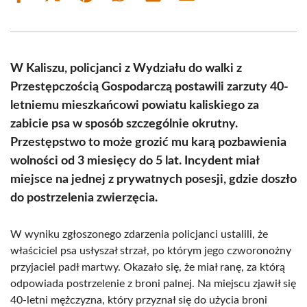
on
on
on
on
on
on
Facebook
X
Pinterest
WhatsApp
LinkedIn
Email
(Twitter)
W Kaliszu, policjanci z Wydziału do walki z
Przestępczością Gospodarczą postawili zarzuty 40-
letniemu mieszkańcowi powiatu kaliskiego za
zabicie psa w sposób szczególnie okrutny.
Przestępstwo to może grozić mu karą pozbawienia
wolności od 3 miesięcy do 5 lat. Incydent miał
miejsce na jednej z prywatnych posesji, gdzie doszło
do postrzelenia zwierzęcia.
W wyniku zgłoszonego zdarzenia policjanci ustalili, że
właściciel psa usłyszał strzał, po którym jego czworonożny
przyjaciel padł martwy. Okazało się, że miał ranę, za którą
odpowiada postrzelenie z broni palnej. Na miejscu zjawił się
40-letni mężczyzna, który przyznał się do użycia broni