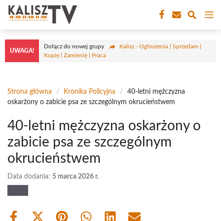
Przejdź
M
do
treści
Dołącz do nowej grupy
Kalisz - Ogłoszenia | Sprzedam |
UWAGA!
Kupię | Zamienię | Praca
Strona główna
/
Kronika Policyjna
/
40-letni mężczyzna
oskarżony o zabicie psa ze szczególnym okrucieństwem
40-letni mężczyzna oskarżony o
zabicie psa ze szczególnym
okrucieństwem
Data dodania:
5 marca 2026 r.
Share
Share
Share
Share
Share
Share