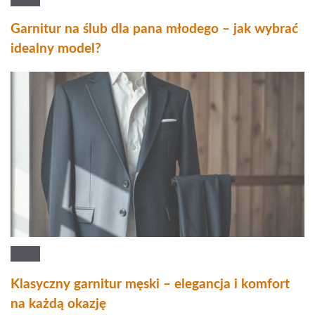
Garnitur na ślub dla pana młodego – jak wybrać
idealny model?
Klasyczny garnitur męski – elegancja i komfort
na każdą okazję