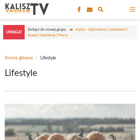
Przejdź
M
do
treści
Dołącz do nowej grupy
Kalisz - Ogłoszenia | Sprzedam |
UWAGA!
Kupię | Zamienię | Praca
Strona główna
/
Lifestyle
Lifestyle