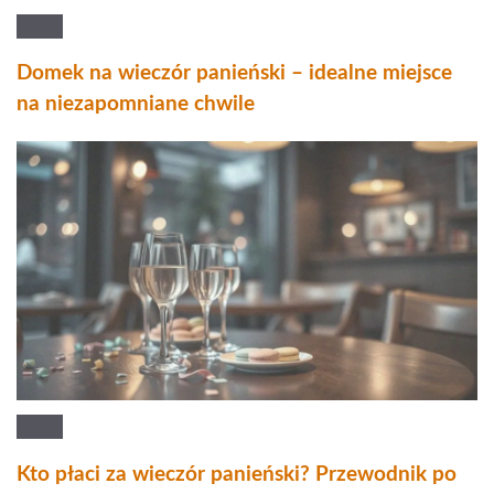
Domek na wieczór panieński – idealne miejsce
na niezapomniane chwile
Kto płaci za wieczór panieński? Przewodnik po