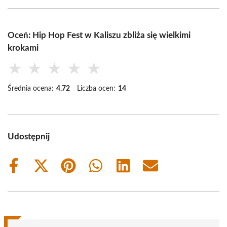
Oceń: Hip Hop Fest w Kaliszu zbliża się wielkimi
krokami
★
★
★
★
★
Średnia ocena:
4.72
Liczba ocen:
14
Udostępnij
Share
Share
Share
Share
Share
Share
on
on
on
on
on
on
Facebook
X
Pinterest
WhatsApp
LinkedIn
Email
(Twitter)