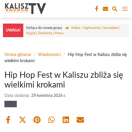
Przejdź
M
do
treści
Dołącz do nowej grupy
Kalisz - Ogłoszenia | Sprzedam |
UWAGA!
Kupię | Zamienię | Praca
Strona główna
/
Wiadomości
/
Hip Hop Fest w Kaliszu zbliża się
wielkimi krokami
Hip Hop Fest w Kaliszu zbliża się
wielkimi krokami
Data dodania:
29 kwietnia 2026 r.
Share
Share
Share
Share
Share
Share
on
on
on
on
on
on
Facebook
X
Pinterest
WhatsApp
LinkedIn
Email