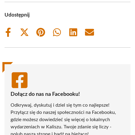
Udostępnij
Share
Share
Share
Share
Share
Share
on
on
on
on
on
on
Facebook
X
Pinterest
WhatsApp
LinkedIn
Email
(Twitter)
Dołącz do nas na Facebooku!
Odkrywaj, dyskutuj i dziel się tym co najlepsze!
Przyłącz się do naszej społeczności na Facebooku,
gdzie możesz dowiedzieć się więcej o lokalnych
wydarzeniach w Kaliszu. Twoje zdanie się liczy -
polub naszą stronę i bądź na bieżąco!