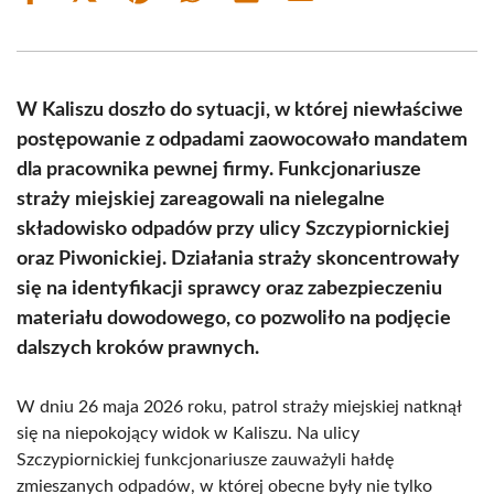
on
on
on
on
on
on
Facebook
X
Pinterest
WhatsApp
LinkedIn
Email
(Twitter)
W Kaliszu doszło do sytuacji, w której niewłaściwe
postępowanie z odpadami zaowocowało mandatem
dla pracownika pewnej firmy. Funkcjonariusze
straży miejskiej zareagowali na nielegalne
składowisko odpadów przy ulicy Szczypiornickiej
oraz Piwonickiej. Działania straży skoncentrowały
się na identyfikacji sprawcy oraz zabezpieczeniu
materiału dowodowego, co pozwoliło na podjęcie
dalszych kroków prawnych.
W dniu 26 maja 2026 roku, patrol straży miejskiej natknął
się na niepokojący widok w Kaliszu. Na ulicy
Szczypiornickiej funkcjonariusze zauważyli hałdę
zmieszanych odpadów, w której obecne były nie tylko