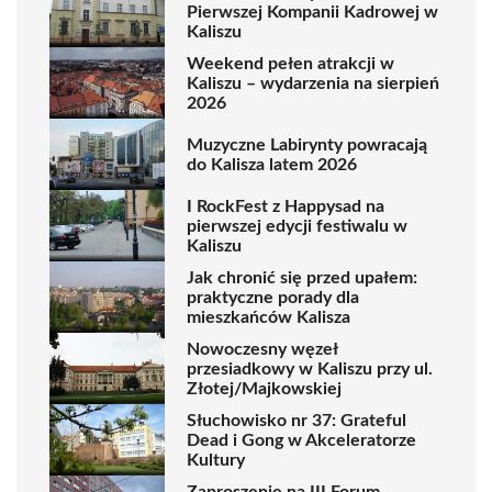
Pierwszej Kompanii Kadrowej w
Kaliszu
Weekend pełen atrakcji w
Kaliszu – wydarzenia na sierpień
2026
Muzyczne Labirynty powracają
do Kalisza latem 2026
I RockFest z Happysad na
pierwszej edycji festiwalu w
Kaliszu
Jak chronić się przed upałem:
praktyczne porady dla
mieszkańców Kalisza
Nowoczesny węzeł
przesiadkowy w Kaliszu przy ul.
Złotej/Majkowskiej
Słuchowisko nr 37: Grateful
Dead i Gong w Akceleratorze
Kultury
Zaproszenie na III Forum