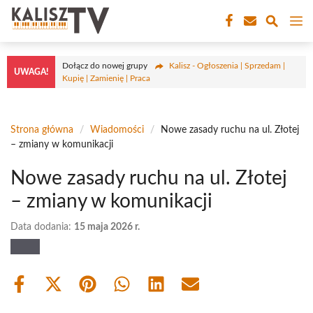
Przejdź
M
do
treści
Dołącz do nowej grupy
Kalisz - Ogłoszenia | Sprzedam |
UWAGA!
Kupię | Zamienię | Praca
Strona główna
/
Wiadomości
/
Nowe zasady ruchu na ul. Złotej
– zmiany w komunikacji
Nowe zasady ruchu na ul. Złotej
– zmiany w komunikacji
Data dodania:
15 maja 2026 r.
Share
Share
Share
Share
Share
Share
on
on
on
on
on
on
Facebook
X
Pinterest
WhatsApp
LinkedIn
Email