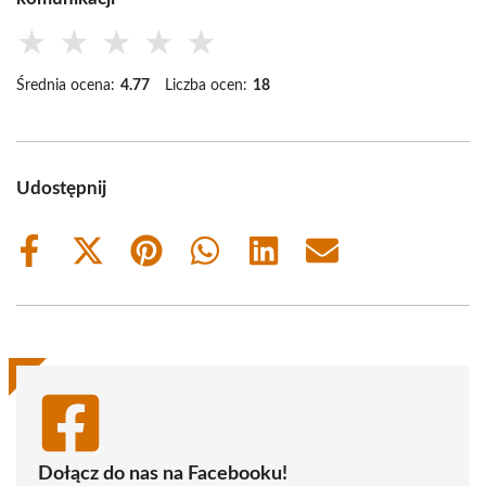
★
★
★
★
★
Średnia ocena:
4.77
Liczba ocen:
18
Udostępnij
Share
Share
Share
Share
Share
Share
on
on
on
on
on
on
Facebook
X
Pinterest
WhatsApp
LinkedIn
Email
(Twitter)
Dołącz do nas na Facebooku!