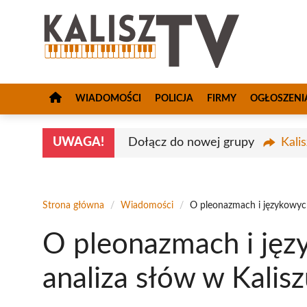
Przejdź
do
treści
WIADOMOŚCI
POLICJA
FIRMY
OGŁOSZENI
UWAGA!
Dołącz do nowej grupy
Kali
Strona główna
/
Wiadomości
/
O pleonazmach i językowych
O pleonazmach i jęz
analiza słów w Kalis