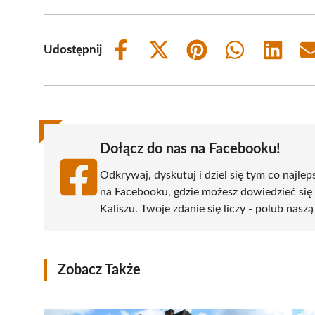
Udostępnij
Share
Share
Share
Share
Share
on
on
on
on
on
Facebook
X
Pinterest
WhatsApp
LinkedIn
(Twitter)
Dołącz do nas na Facebooku!
Odkrywaj, dyskutuj i dziel się tym co najlep
na Facebooku, gdzie możesz dowiedzieć się
Kaliszu. Twoje zdanie się liczy - polub naszą
Zobacz Także