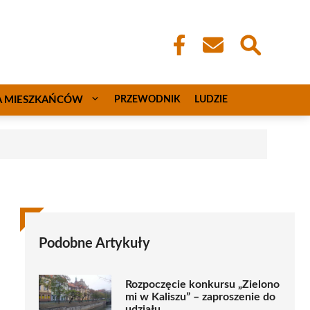
A MIESZKAŃCÓW
PRZEWODNIK
LUDZIE
Podobne Artykuły
Rozpoczęcie konkursu „Zielono
mi w Kaliszu” – zaproszenie do
udziału