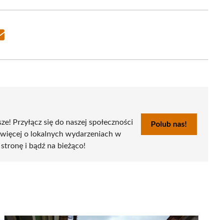
Share
on
Email
sze! Przyłącz się do naszej społeczności
Polub nas!
 więcej o lokalnych wydarzeniach w
 stronę i bądź na bieżąco!