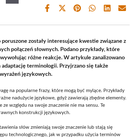
Share
Share
Share
Share
Share
Share
on
on
on
on
on
on
Facebook
X
Pinterest
WhatsApp
LinkedIn
Email
(Twitter)
 poruszone zostały interesujące kwestie związane z
ych połączeń słownych. Podano przykłady, które
 wywołując różne reakcje. W artykule zanalizowano
adaptację terminologii. Przyjrzano się także
t wyrażeń językowych.
gę na popularne frazy, które mogą być mylące. Przykłady
aźne nadużycie językowe, gdyż zawierają zbędne elementy.
e ze względu na swoje znaczenie nie ma sensu. Te
prawnych konstrukcji językowych.
awienia słów zmieniają swoje znaczenie lub stają się
tępu technologicznego, jak w przypadku użycia terminów