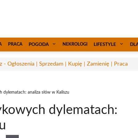
A
PRACA
POGODA
NEKROLOGI
LIFESTYLE
DL
sz - Ogłoszenia | Sprzedam | Kupię | Zamienię | Praca
 dylematach: analiza słów w Kaliszu
ykowych dylematach:
zu