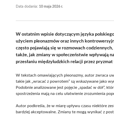
Data dodania:
10 maja 2026 r.
W ostatnim wpisie dotyczącym języka polskiego
użyciem pleonazmów oraz innych kontrowersyjn
często pojawiają się w rozmowach codziennych,
także, jak zmiany w społeczeństwie wpływają na 
przesłaniu międzyludzkich relacji przez pryzma
W tekstach omawiających pleonazmy, autor zwraca uwa
takie jak „wracać z powrotem” są wskazywane jako wyr
Podobnie analizowane jest pojęcie „spadać w dół”, któr
spostrzeżenia mają na celu ułatwienie zrozumienia po
Autor podkreśla, że w miarę upływu czasu niektóre zest
bardziej akceptowalne. Zmiany te mogą wynikać z pos