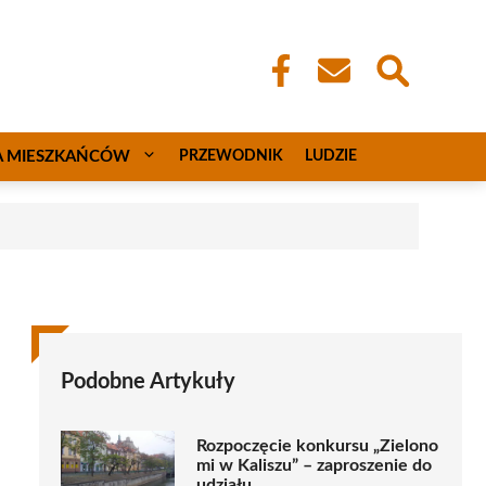
A MIESZKAŃCÓW
PRZEWODNIK
LUDZIE
Podobne Artykuły
Rozpoczęcie konkursu „Zielono
mi w Kaliszu” – zaproszenie do
udziału