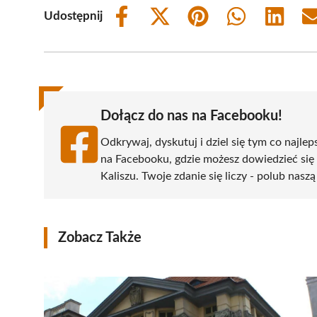
Udostępnij
Share
Share
Share
Share
Share
on
on
on
on
on
Facebook
X
Pinterest
WhatsApp
LinkedIn
(Twitter)
Dołącz do nas na Facebooku!
Odkrywaj, dyskutuj i dziel się tym co najlep
na Facebooku, gdzie możesz dowiedzieć się
Kaliszu. Twoje zdanie się liczy - polub naszą
Zobacz Także