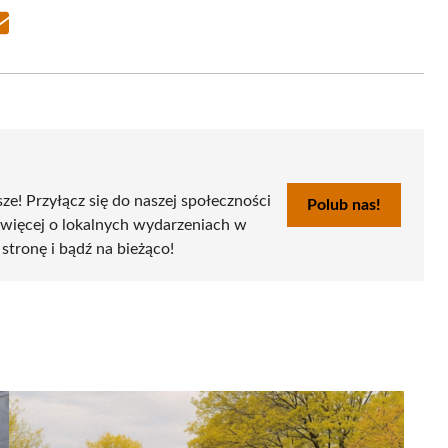
Share
on
Email
sze! Przyłącz się do naszej społeczności
Polub nas!
 więcej o lokalnych wydarzeniach w
 stronę i bądź na bieżąco!