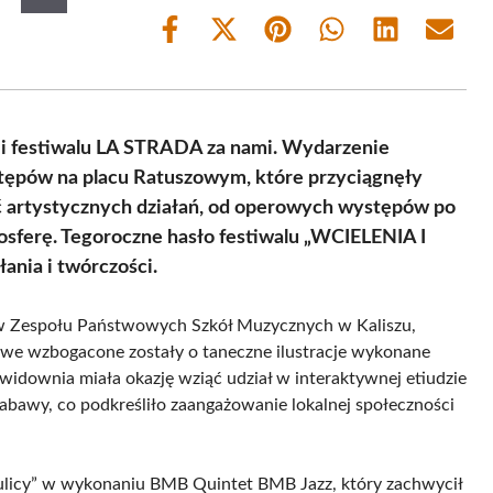
Share
Share
Share
Share
Share
Share
on
on
on
on
on
on
Facebook
X
Pinterest
WhatsApp
LinkedIn
Email
(Twitter)
ji festiwalu LA STRADA za nami. Wydarzenie
tępów na placu Ratuszowym, które przyciągnęły
ć artystycznych działań, od operowych występów po
sferę. Tegoroczne hasło festiwalu „WCIELENIA I
ania i twórczości.
ów Zespołu Państwowych Szkół Muzycznych w Kaliszu,
owe wzbogacone zostały o taneczne ilustracje wykonane
idownia miała okazję wziąć udział w interaktywnej etiudzie
 zabawy, co podkreśliło zaangażowanie lokalnej społeczności
 ulicy” w wykonaniu BMB Quintet BMB Jazz, który zachwycił