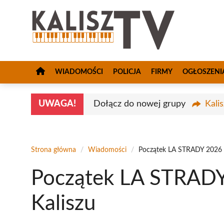
Przejdź
do
treści
WIADOMOŚCI
POLICJA
FIRMY
OGŁOSZENI
UWAGA!
Dołącz do nowej grupy
Kali
Strona główna
/
Wiadomości
/
Początek LA STRADY 2026 
Początek LA STRADY
Kaliszu