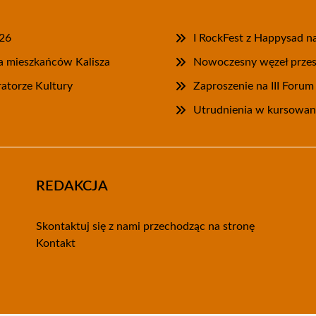
026
I RockFest z Happysad na
la mieszkańców Kalisza
Nowoczesny węzeł przesi
ratorze Kultury
Zaproszenie na III Foru
Utrudnienia w kursowani
REDAKCJA
Skontaktuj się z nami przechodząc na stronę
Kontakt