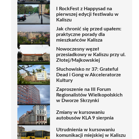
I RockFest z Happysad na
pierwszej edycji festiwalu w
Kaliszu
Jak chronić się przed upałem:
praktyczne porady dla
mieszkańców Kalisza
Nowoczesny węzeł
przesiadkowy w Kaliszu przy ul.
Złotej/Majkowskiej
Słuchowisko nr 37: Grateful
Dead i Gong w Akceleratorze
Kultury
Zaproszenie na III Forum
Regionalistów Wielkopolskich
w Dworze Skrzynki
Zmiany w kursowaniu
autobusów KLA 9 sierpnia
Utrudnienia w kursowaniu
komunikacji miejskiej w Kaliszu