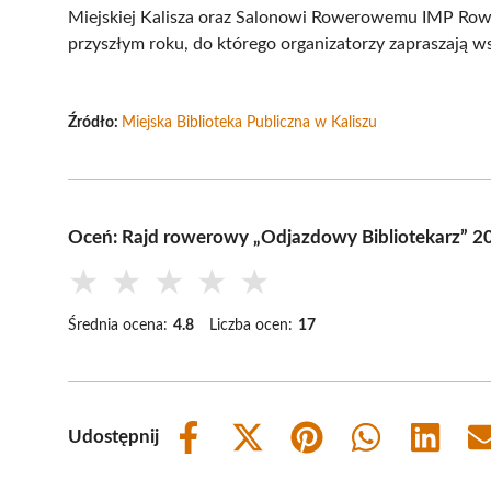
Miejskiej Kalisza oraz Salonowi Rowerowemu IMP Rowe
przyszłym roku, do którego organizatorzy zapraszają w
Źródło:
Miejska Biblioteka Publiczna w Kaliszu
Oceń: Rajd rowerowy „Odjazdowy Bibliotekarz” 2
★
★
★
★
★
Średnia ocena:
4.8
Liczba ocen:
17
Udostępnij
Share
Share
Share
Share
Share
on
on
on
on
on
Facebook
X
Pinterest
WhatsApp
LinkedIn