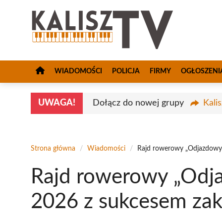
Przejdź
do
treści
WIADOMOŚCI
POLICJA
FIRMY
OGŁOSZENI
UWAGA!
Dołącz do nowej grupy
Kali
Strona główna
/
Wiadomości
/
Rajd rowerowy „Odjazdowy 
Rajd rowerowy „Odja
2026 z sukcesem za