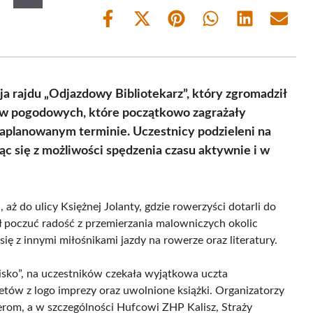
Share
Share
Share
Share
Share
Share
on
on
on
on
on
on
Facebook
X
Pinterest
WhatsApp
LinkedIn
Email
(Twitter)
a rajdu „Odjazdowy Bibliotekarz”, który zgromadził
w pogodowych, które początkowo zagrażały
w zaplanowanym terminie. Uczestnicy podzieleni na
c się z możliwości spędzenia czasu aktywnie i w
, aż do ulicy Księżnej Jolanty, gdzie rowerzyści dotarli do
 poczuć radość z przemierzania malowniczych okolic
się z innymi miłośnikami jazdy na rowerze oraz literatury.
isko”, na uczestników czekała wyjątkowa uczta
etów z logo imprezy oraz uwolnione książki. Organizatorzy
rom, a w szczególności Hufcowi ZHP Kalisz, Straży