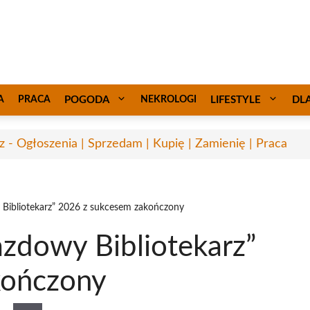
A
PRACA
POGODA
NEKROLOGI
LIFESTYLE
DL
sz - Ogłoszenia | Sprzedam | Kupię | Zamienię | Praca
Bibliotekarz” 2026 z sukcesem zakończony
zdowy Bibliotekarz”
kończony