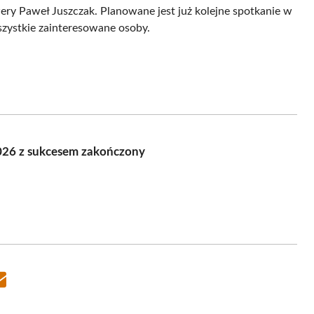
ry Paweł Juszczak. Planowane jest już kolejne spotkanie w
szystkie zainteresowane osoby.
026 z sukcesem zakończony
Share
on
Email