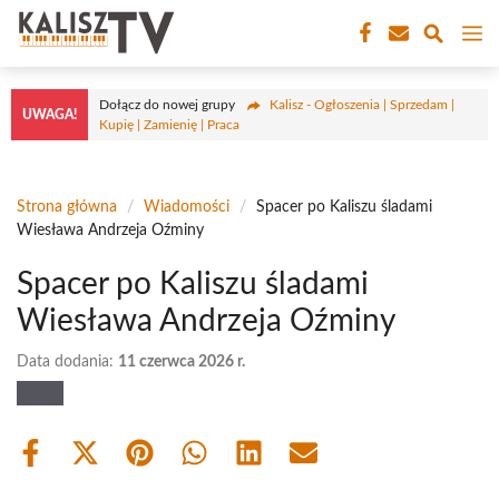
Przejdź
M
do
treści
Dołącz do nowej grupy
Kalisz - Ogłoszenia | Sprzedam |
UWAGA!
Kupię | Zamienię | Praca
Strona główna
/
Wiadomości
/
Spacer po Kaliszu śladami
Wiesława Andrzeja Oźminy
Spacer po Kaliszu śladami
Wiesława Andrzeja Oźminy
Data dodania:
11 czerwca 2026 r.
Share
Share
Share
Share
Share
Share
on
on
on
on
on
on
Facebook
X
Pinterest
WhatsApp
LinkedIn
Email