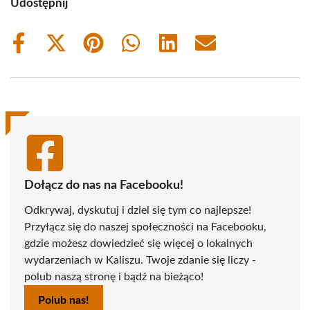
Udostępnij
Share
Share
Share
Share
Share
Share
on
on
on
on
on
on
Facebook
X
Pinterest
WhatsApp
LinkedIn
Email
(Twitter)
Dołącz do nas na Facebooku!
Odkrywaj, dyskutuj i dziel się tym co najlepsze!
Przyłącz się do naszej społeczności na Facebooku,
gdzie możesz dowiedzieć się więcej o lokalnych
wydarzeniach w Kaliszu. Twoje zdanie się liczy -
polub naszą stronę i bądź na bieżąco!
Polub nas!