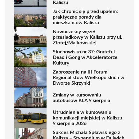
Kaliszu
Jak chronić się przed upałem:
praktyczne porady dla
mieszkańców Kalisza
Nowoczesny węzeł
przesiadkowy w Kaliszu przy ul.
Złotej/Majkowskiej
Słuchowisko nr 37: Grateful
Dead i Gong w Akceleratorze
Kultury
Zaproszenie na III Forum
Regionalistów Wielkopolskich w
Dworze Skrzynki
Zmiany w kursowaniu
autobusów KLA 9 sierpnia
Utrudnienia w kursowaniu
komunikacji miejskiej w Kaliszu
9 sierpnia 2026
Sukces Michała Spławskiego z
Kalisza – Stypendium w Dulwich