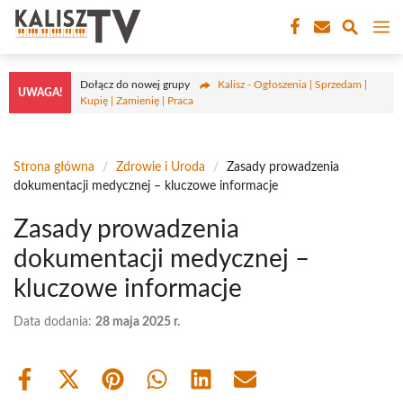
Przejdź
M
do
treści
Dołącz do nowej grupy
Kalisz - Ogłoszenia | Sprzedam |
UWAGA!
Kupię | Zamienię | Praca
Strona główna
/
Zdrowie i Uroda
/
Zasady prowadzenia
dokumentacji medycznej – kluczowe informacje
Zasady prowadzenia
dokumentacji medycznej –
kluczowe informacje
Data dodania:
28 maja 2025 r.
Share
Share
Share
Share
Share
Share
on
on
on
on
on
on