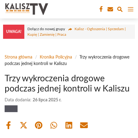
Przejdź
M
do
treści
Dołącz do nowej grupy
Kalisz - Ogłoszenia | Sprzedam |
UWAGA!
Kupię | Zamienię | Praca
Strona główna
/
Kronika Policyjna
/
Trzy wykroczenia drogowe
podczas jednej kontroli w Kaliszu
Trzy wykroczenia drogowe
podczas jednej kontroli w Kaliszu
Data dodania:
26 lipca 2025 r.
Share
Share
Share
Share
Share
Share
on
on
on
on
on
on
Facebook
X
Pinterest
WhatsApp
LinkedIn
Email