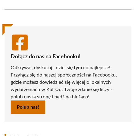
on
on
on
on
on
on
Facebook
X
Pinterest
WhatsApp
LinkedIn
Email
(Twitter)
Dołącz do nas na Facebooku!
Odkrywaj, dyskutuj i dziel się tym co najlepsze!
Przyłącz się do naszej społeczności na Facebooku,
gdzie możesz dowiedzieć się więcej o lokalnych
wydarzeniach w Kaliszu. Twoje zdanie się liczy -
polub naszą stronę i bądź na bieżąco!
Polub nas!