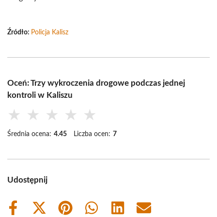
Źródło:
Policja Kalisz
Oceń: Trzy wykroczenia drogowe podczas jednej
kontroli w Kaliszu
★
★
★
★
★
Średnia ocena:
4.45
Liczba ocen:
7
Udostępnij
Share
Share
Share
Share
Share
Share