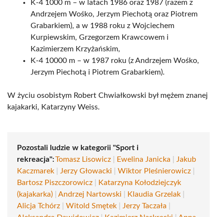
K-4 1000 m – w latach 1986 oraz 1987 (razem z
Andrzejem Wośko, Jerzym Piechotą oraz Piotrem
Grabarkiem), a w 1988 roku z Wojciechem
Kurpiewskim, Grzegorzem Krawcowem i
Kazimierzem Krzyżańskim,
K-4 10000 m – w 1987 roku (z Andrzejem Wośko,
Jerzym Piechotą i Piotrem Grabarkiem).
W życiu osobistym Robert Chwiałkowski był mężem znanej
kajakarki, Katarzyny Weiss.
Pozostali ludzie w kategorii "Sport i
rekreacja":
Tomasz Lisowicz
|
Ewelina Janicka
|
Jakub
Kaczmarek
|
Jerzy Głowacki
|
Wiktor Pleśnierowicz
|
Bartosz Piszczorowicz
|
Katarzyna Kołodziejczyk
(kajakarka)
|
Andrzej Nartowski
|
Klaudia Grzelak
|
Alicja Tchórz
|
Witold Smętek
|
Jerzy Taczała
|