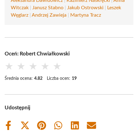
Aleksandra Dawidowicz
|
Kazimierz Naskręcki
|
Anna
Witczak
|
Janusz Stabno
|
Jakub Ostrowski
|
Leszek
Węglarz
|
Andrzej Zawieja
|
Martyna Tracz
Oceń: Robert Chwiałkowski
★
★
★
★
★
Średnia ocena:
4.82
Liczba ocen:
19
Udostępnij
Share
Share
Share
Share
Share
Share
on
on
on
on
on
on
Facebook
X
Pinterest
WhatsApp
LinkedIn
Email