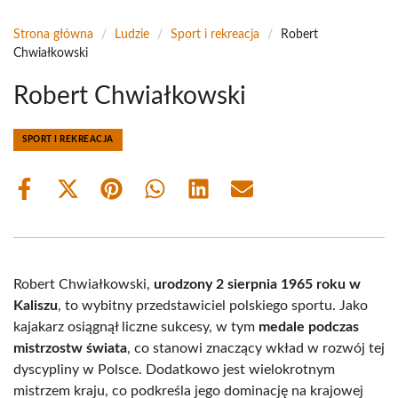
Strona główna
/
Ludzie
/
Sport i rekreacja
/
Robert
Chwiałkowski
Robert Chwiałkowski
SPORT I REKREACJA
Share
Share
Share
Share
Share
Share
on
on
on
on
on
on
Facebook
X
Pinterest
WhatsApp
LinkedIn
Email
(Twitter)
Robert Chwiałkowski,
urodzony 2 sierpnia 1965 roku w
Kaliszu
, to wybitny przedstawiciel polskiego sportu. Jako
kajakarz osiągnął liczne sukcesy, w tym
medale podczas
mistrzostw świata
, co stanowi znaczący wkład w rozwój tej
dyscypliny w Polsce. Dodatkowo jest wielokrotnym
mistrzem kraju, co podkreśla jego dominację na krajowej