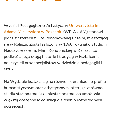
on
on
on
on
on
on
Facebook
X
Pinterest
WhatsApp
LinkedIn
Email
(Twitter)
Wydział Pedagogiczno-Artystyczny
Uniwersytetu im.
Adama Mickiewicza w Poznaniu
(WP-A UAM) stanowi
jedną z czterech filii tej renomowanej uczelni, mieszczącej
się w Kaliszu. Został założony w 1960 roku jako Studium
Nauczycielskie im. Marii Konopnickiej w Kaliszu, co
podkreśla jego długą historię i tradycję w kształceniu
nauczycieli oraz specjalistów w dziedzinie pedagogiki i
sztuki.
Na Wydziale kształci się na różnych kierunkach o profilu
humanistycznym oraz artystycznym, oferując zarówno
studia stacjonarne, jak i niestacjonarne, co umożliwia
większą dostępność edukacji dla osób o różnorodnych
potrzebach.