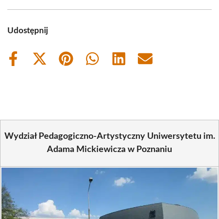
Udostępnij
Share
Share
Share
Share
Share
Share
on
on
on
on
on
on
Facebook
X
Pinterest
WhatsApp
LinkedIn
Email
(Twitter)
Wydział Pedagogiczno-Artystyczny Uniwersytetu im.
Adama Mickiewicza w Poznaniu