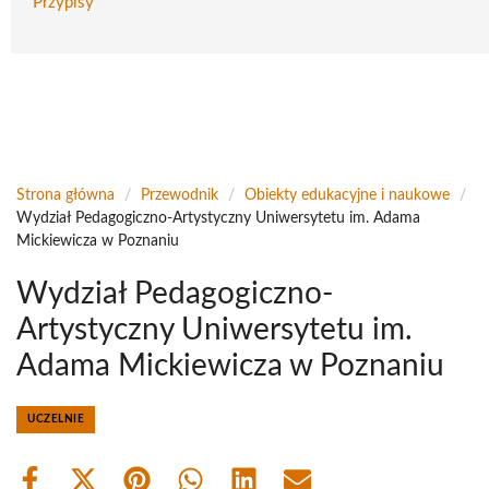
Przypisy
Strona główna
/
Przewodnik
/
Obiekty edukacyjne i naukowe
/
Wydział Pedagogiczno-Artystyczny Uniwersytetu im. Adama
Mickiewicza w Poznaniu
Wydział Pedagogiczno-
Artystyczny Uniwersytetu im.
Adama Mickiewicza w Poznaniu
UCZELNIE
Share
Share
Share
Share
Share
Share