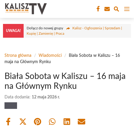
Przejdź
M
do
treści
Dołącz do nowej grupy
Kalisz - Ogłoszenia | Sprzedam |
UWAGA!
Kupię | Zamienię | Praca
Strona główna
/
Wiadomości
/
Biała Sobota w Kaliszu – 16
maja na Głównym Rynku
Biała Sobota w Kaliszu – 16 maja
na Głównym Rynku
Data dodania:
12 maja 2026 r.
Share
Share
Share
Share
Share
Share
on
on
on
on
on
on
Facebook
X
Pinterest
WhatsApp
LinkedIn
Email