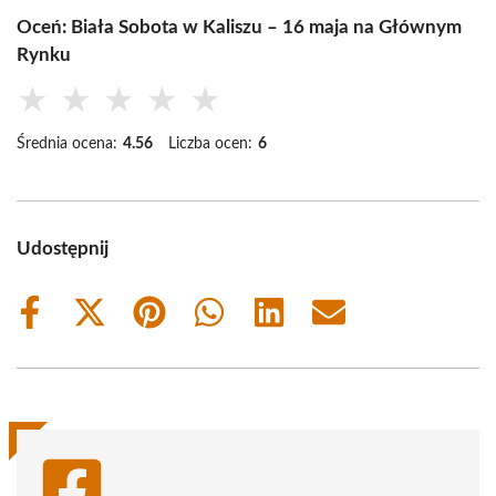
Oceń: Biała Sobota w Kaliszu – 16 maja na Głównym
Rynku
★
★
★
★
★
Średnia ocena:
4.56
Liczba ocen:
6
Udostępnij
Share
Share
Share
Share
Share
Share
on
on
on
on
on
on
Facebook
X
Pinterest
WhatsApp
LinkedIn
Email
(Twitter)