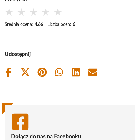
★
★
★
★
★
Średnia ocena:
4.66
Liczba ocen:
6
Udostępnij
Share
Share
Share
Share
Share
Share
on
on
on
on
on
on
Facebook
X
Pinterest
WhatsApp
LinkedIn
Email
(Twitter)
Dołącz do nas na Facebooku!