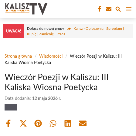
Przejdź
M
do
treści
Dołącz do nowej grupy
Kalisz - Ogłoszenia | Sprzedam |
UWAGA!
Kupię | Zamienię | Praca
Strona główna
/
Wiadomości
/
Wieczór Poezji w Kaliszu: III
Kaliska Wiosna Poetycka
Wieczór Poezji w Kaliszu: III
Kaliska Wiosna Poetycka
Data dodania:
12 maja 2026 r.
Share
Share
Share
Share
Share
Share
on
on
on
on
on
on
Facebook
X
Pinterest
WhatsApp
LinkedIn
Email