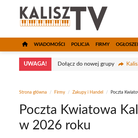
Przejdź
do
treści
WIADOMOŚCI
POLICJA
FIRMY
OGŁOSZE
UWAGA!
Dołącz do nowej grupy
Kali
Strona główna
/
Firmy
/
Zakupy i Handel
/
Poczta Kwiato
Poczta Kwiatowa Kali
w 2026 roku