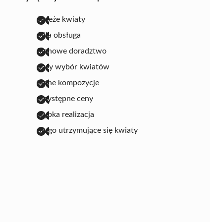
świeże kwiaty
miła obsługa
fachowe doradztwo
duży wybór kwiatów
ładne kompozycje
przystępne ceny
szybka realizacja
długo utrzymujące się kwiaty