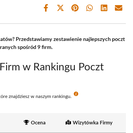
Share
Share
Share
Share
Share
Share
on
on
on
on
on
on
Facebook
X
Pinterest
WhatsApp
LinkedIn
Email
(Twitter)
atów? Przedstawiamy zestawienie najlepszych poczt
ranych spośród 9 firm.
Firm w Rankingu Poczt
które znajdziesz w naszym rankingu.
Ocena
Wizytówka Firmy