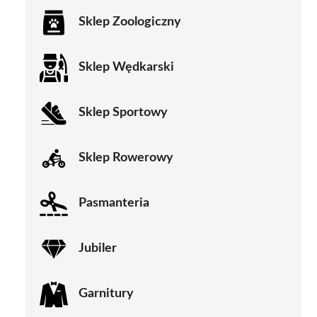
Sklep Zoologiczny
Sklep Wędkarski
Sklep Sportowy
Sklep Rowerowy
Pasmanteria
Jubiler
Garnitury