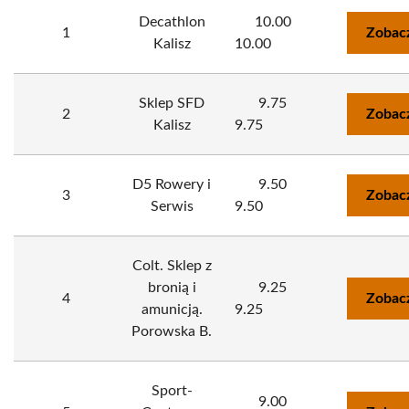
Decathlon
10.00
1
Zobac
Kalisz
10.00
Sklep SFD
9.75
2
Zobac
Kalisz
9.75
D5 Rowery i
9.50
3
Zobac
Serwis
9.50
Colt. Sklep z
bronią i
9.25
4
Zobac
amunicją.
9.25
Porowska B.
Sport-
9.00