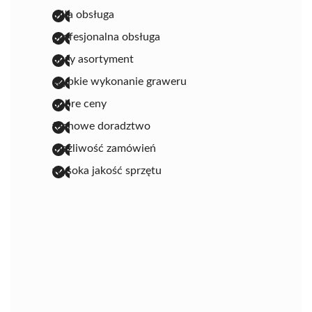
miła obsługa
profesjonalna obsługa
duży asortyment
szybkie wykonanie graweru
dobre ceny
fachowe doradztwo
możliwość zamówień
wysoka jakość sprzętu