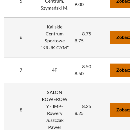
5
Centrum.
Zobac
9.00
Szymański M.
Kaliskie
Centrum
8.75
6
Zobac
Sportowe
8.75
"KRUK GYM"
8.50
7
4F
Zobac
8.50
SALON
ROWEROW
Y - IMP-
8.25
8
Zobac
Rowery
8.25
Juszczak
Paweł