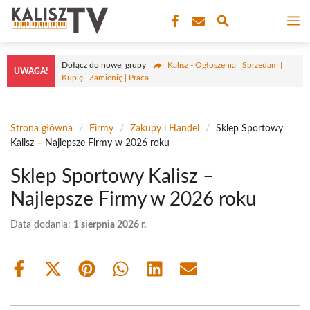
Przejdź
M
do
treści
Dołącz do nowej grupy
Kalisz - Ogłoszenia | Sprzedam |
UWAGA!
Kupię | Zamienię | Praca
Strona główna
/
Firmy
/
Zakupy i Handel
/
Sklep Sportowy
Kalisz – Najlepsze Firmy w 2026 roku
Sklep Sportowy Kalisz –
Najlepsze Firmy w 2026 roku
Data dodania:
1 sierpnia 2026 r.
Share
Share
Share
Share
Share
Share
on
on
on
on
on
on
Facebook
X
Pinterest
WhatsApp
LinkedIn
Email
(Twitter)