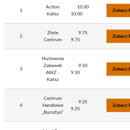
Action
10.00
1
Zobacz 
Kalisz
10.00
Złote
9.75
2
Zobacz 
Centrum
9.75
Hurtownia
Zabawek
9.50
3
Zobacz 
AWZ -
9.50
Kalisz
Centrum
9.25
4
Handlowe
Zobacz 
9.25
„Bursztyn”