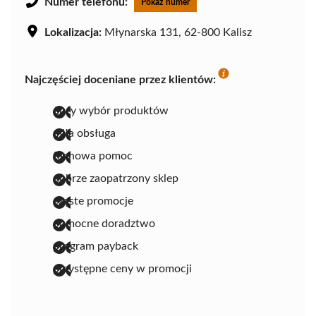
Numer telefonu:
Pokaż numer
Lokalizacja:
Młynarska 131, 62-800 Kalisz
Najczęściej doceniane przez klientów:
duży wybór produktów
miła obsługa
fachowa pomoc
dobrze zaopatrzony sklep
częste promocje
pomocne doradztwo
program payback
przystępne ceny w promocji