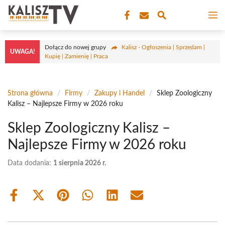
Przejdź
M
do
treści
Dołącz do nowej grupy
Kalisz - Ogłoszenia | Sprzedam |
UWAGA!
Kupię | Zamienię | Praca
Strona główna
/
Firmy
/
Zakupy i Handel
/
Sklep Zoologiczny
Kalisz – Najlepsze Firmy w 2026 roku
Sklep Zoologiczny Kalisz –
Najlepsze Firmy w 2026 roku
Data dodania:
1 sierpnia 2026 r.
Share
Share
Share
Share
Share
Share
on
on
on
on
on
on
Facebook
X
Pinterest
WhatsApp
LinkedIn
Email
(Twitter)