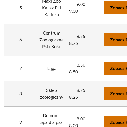
Maxi Zoo
9.00
5
Kalisz PH
Zobacz 
9.00
Kalinka
Centrum
8.75
6
Zoologiczne
Zobacz 
8.75
Psia Kość
8.50
7
Tajga
Zobacz 
8.50
Sklep
8.25
8
Zobacz 
zoologiczny
8.25
Demon -
8.00
9
Spa dla psa
Zobacz 
8.00