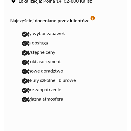
Lokalizacja:
Polna 14, 62-800 Kalisz
Najczęściej doceniane przez klientów:
duży wybór zabawek
miła obsługa
przystępne ceny
szeroki asortyment
fachowe doradztwo
artykuły szkolne i biurowe
dobre zaopatrzenie
przyjazna atmosfera