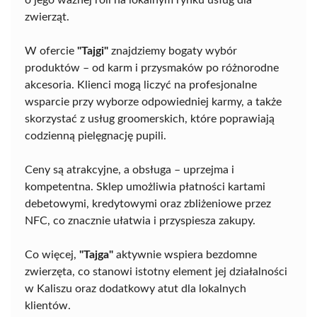
o jego ważnej roli na lokalnym rynku usług dla
zwierząt.
W ofercie
"Tajgi"
znajdziemy bogaty wybór
produktów – od karm i przysmaków po różnorodne
akcesoria. Klienci mogą liczyć na profesjonalne
wsparcie przy wyborze odpowiedniej karmy, a także
skorzystać z usług groomerskich, które poprawiają
codzienną pielęgnację pupili.
Ceny są atrakcyjne, a obsługa – uprzejma i
kompetentna. Sklep umożliwia płatności kartami
debetowymi, kredytowymi oraz zbliżeniowe przez
NFC, co znacznie ułatwia i przyspiesza zakupy.
Co więcej,
"Tajga"
aktywnie wspiera bezdomne
zwierzęta, co stanowi istotny element jej działalności
w Kaliszu oraz dodatkowy atut dla lokalnych
klientów.