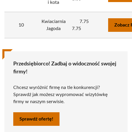
i kota
Kwiaciarnia
7.75
10
Zobacz 
Jagoda
7.75
Przedsiębiorco! Zadbaj o widoczność swojej
firmy!
Chcesz wyróżnić firmę na tle konkurencji?
Sprawdź jak możesz wypromować wizytówkę
firmy w naszym serwisie.
Sprawdź ofertę!