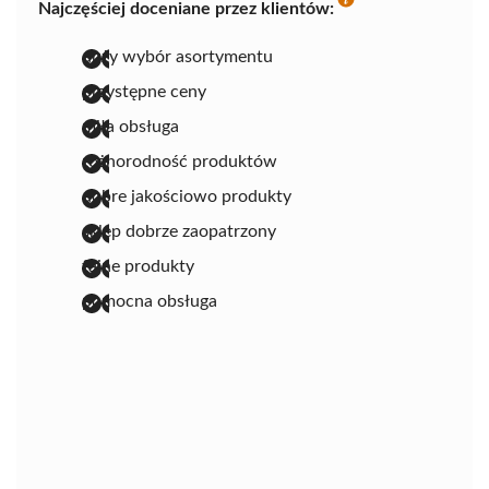
Najczęściej doceniane przez klientów:
duży wybór asortymentu
przystępne ceny
miła obsługa
różnorodność produktów
dobre jakościowo produkty
sklep dobrze zaopatrzony
fajne produkty
pomocna obsługa