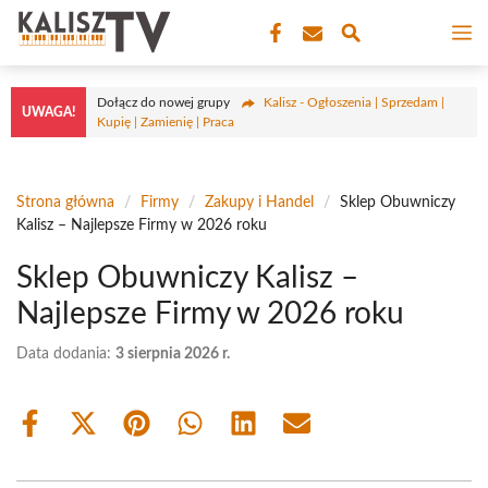
Przejdź
M
do
treści
Dołącz do nowej grupy
Kalisz - Ogłoszenia | Sprzedam |
UWAGA!
Kupię | Zamienię | Praca
Strona główna
/
Firmy
/
Zakupy i Handel
/
Sklep Obuwniczy
Kalisz – Najlepsze Firmy w 2026 roku
Sklep Obuwniczy Kalisz –
Najlepsze Firmy w 2026 roku
Data dodania:
3 sierpnia 2026 r.
Share
Share
Share
Share
Share
Share
on
on
on
on
on
on
Facebook
X
Pinterest
WhatsApp
LinkedIn
Email
(Twitter)