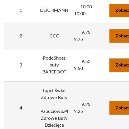
10.00
1
DEICHMANN
Zobac
10.00
9.75
2
CCC
Zobac
9.75
PodoShoes
9.50
3
buty
Zobac
9.50
BAREFOOT
Łapci Świat
Zdrowe Buty
i
9.25
4
Zobac
Papuciowo.Pl
9.25
Zdrowe Buty
Dziecięce