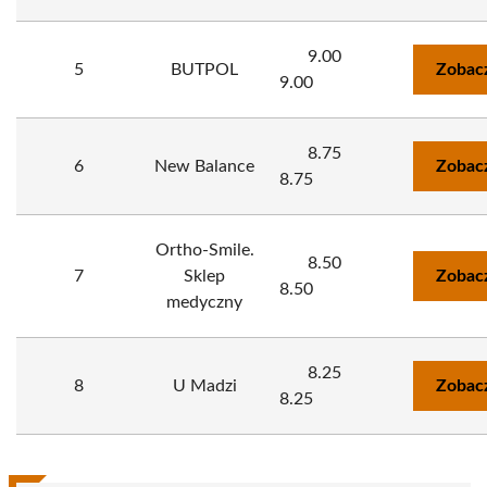
9.00
5
BUTPOL
Zobac
9.00
8.75
6
New Balance
Zobac
8.75
Ortho-Smile.
8.50
7
Sklep
Zobac
8.50
medyczny
8.25
8
U Madzi
Zobac
8.25