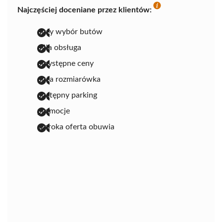
Najczęściej doceniane przez klientów:
duży wybór butów
miła obsługa
przystępne ceny
duża rozmiarówka
dostępny parking
promocje
szeroka oferta obuwia