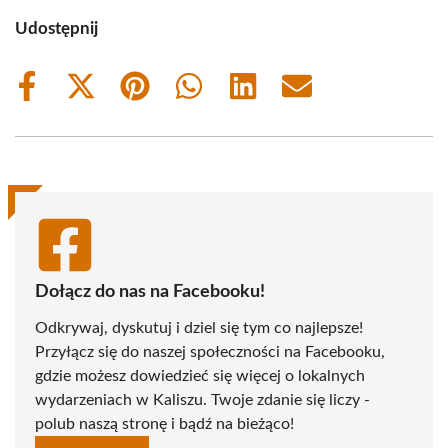
Udostępnij
Share
Share
Share
Share
Share
Share
on
on
on
on
on
on
Facebook
X
Pinterest
WhatsApp
LinkedIn
Email
(Twitter)
Dołącz do nas na Facebooku!
Odkrywaj, dyskutuj i dziel się tym co najlepsze!
Przyłącz się do naszej społeczności na Facebooku,
gdzie możesz dowiedzieć się więcej o lokalnych
wydarzeniach w Kaliszu. Twoje zdanie się liczy -
polub naszą stronę i bądź na bieżąco!