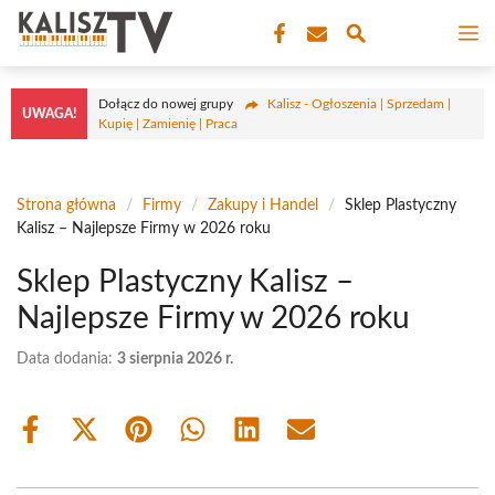
Przejdź
M
do
treści
Dołącz do nowej grupy
Kalisz - Ogłoszenia | Sprzedam |
UWAGA!
Kupię | Zamienię | Praca
Strona główna
/
Firmy
/
Zakupy i Handel
/
Sklep Plastyczny
Kalisz – Najlepsze Firmy w 2026 roku
Sklep Plastyczny Kalisz –
Najlepsze Firmy w 2026 roku
Data dodania:
3 sierpnia 2026 r.
Share
Share
Share
Share
Share
Share
on
on
on
on
on
on
Facebook
X
Pinterest
WhatsApp
LinkedIn
Email
(Twitter)