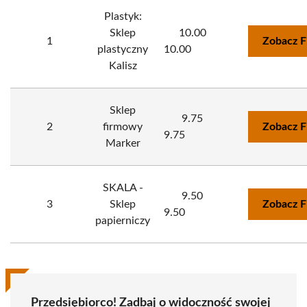
Plastyk:
Sklep
10.00
1
Zobacz F
plastyczny
10.00
Kalisz
Sklep
9.75
2
firmowy
Zobacz F
9.75
Marker
SKALA -
9.50
3
Sklep
Zobacz F
9.50
papierniczy
Przedsiębiorco! Zadbaj o widoczność swojej