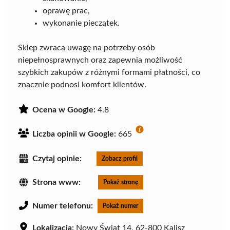
oprawę prac,
wykonanie pieczątek.
Sklep zwraca uwagę na potrzeby osób
niepełnosprawnych oraz zapewnia możliwość
szybkich zakupów z różnymi formami płatności, co
znacznie podnosi komfort klientów.
Ocena w Google:
4.8
Liczba opinii w Google:
665
Czytaj opinie:
Zobacz profil
Strona www:
Pokaż stronę
Numer telefonu:
Pokaż numer
Lokalizacja:
Nowy Świat 14, 62-800 Kalisz