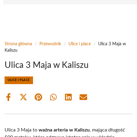
Strona główna
/
Przewodnik
/
Ulice i place
/
Ulica 3 Maja w
Kaliszu
Ulica 3 Maja w Kaliszu
ULICE I PLACE
Share
Share
Share
Share
Share
Share
on
on
on
on
on
on
Facebook
X
Pinterest
WhatsApp
LinkedIn
Email
(Twitter)
Ulica 3 Maja to
ważna arteria w Kaliszu
, mająca długość