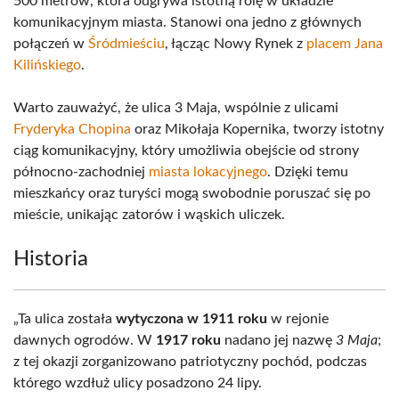
500 metrów, która odgrywa istotną rolę w układzie
komunikacyjnym miasta. Stanowi ona jedno z głównych
połączeń w
Śródmieściu
, łącząc Nowy Rynek z
placem Jana
Kilińskiego
.
Warto zauważyć, że ulica 3 Maja, wspólnie z ulicami
Fryderyka Chopina
oraz Mikołaja Kopernika, tworzy istotny
ciąg komunikacyjny, który umożliwia obejście od strony
północno-zachodniej
miasta lokacyjnego
. Dzięki temu
mieszkańcy oraz turyści mogą swobodnie poruszać się po
mieście, unikając zatorów i wąskich uliczek.
Historia
„Ta ulica została
wytyczona w 1911 roku
w rejonie
dawnych ogrodów. W
1917 roku
nadano jej nazwę
3 Maja
;
z tej okazji zorganizowano patriotyczny pochód, podczas
którego wzdłuż ulicy posadzono 24 lipy.