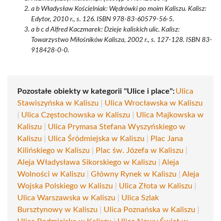
a b Władysław Kościelniak: Wędrówki po moim Kaliszu. Kalisz:
Edytor, 2010 r., s. 126. ISBN 978-83-60579-56-5.
a b c d Alfred Kaczmarek: Dzieje kaliskich ulic. Kalisz:
Towarzystwo Miłośników Kalisza, 2002 r., s. 127-128. ISBN 83-
918428-0-0.
Pozostałe obiekty w kategorii "Ulice i place":
Ulica
Stawiszyńska w Kaliszu
|
Ulica Wrocławska w Kaliszu
|
Ulica Częstochowska w Kaliszu
|
Ulica Majkowska w
Kaliszu
|
Ulica Prymasa Stefana Wyszyńskiego w
Kaliszu
|
Ulica Śródmiejska w Kaliszu
|
Plac Jana
Kilińskiego w Kaliszu
|
Plac św. Józefa w Kaliszu
|
Aleja Władysława Sikorskiego w Kaliszu
|
Aleja
Wolności w Kaliszu
|
Główny Rynek w Kaliszu
|
Aleja
Wojska Polskiego w Kaliszu
|
Ulica Złota w Kaliszu
|
Ulica Warszawska w Kaliszu
|
Ulica Szlak
Bursztynowy w Kaliszu
|
Ulica Poznańska w Kaliszu
|