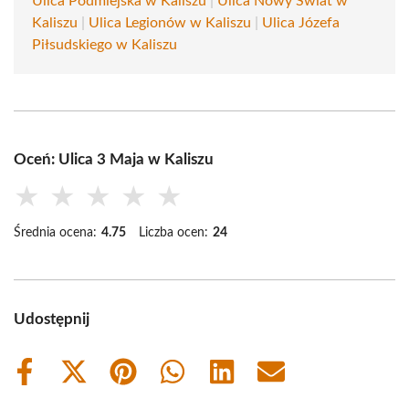
Ulica Podmiejska w Kaliszu
|
Ulica Nowy Świat w
Kaliszu
|
Ulica Legionów w Kaliszu
|
Ulica Józefa
Piłsudskiego w Kaliszu
Oceń: Ulica 3 Maja w Kaliszu
★
★
★
★
★
Średnia ocena:
4.75
Liczba ocen:
24
Udostępnij
Share
Share
Share
Share
Share
Share
on
on
on
on
on
on
Facebook
X
Pinterest
WhatsApp
LinkedIn
Email