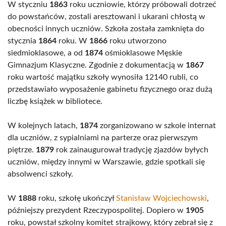
W styczniu
1863
roku uczniowie, którzy próbowali dotrzeć
do powstańców, zostali aresztowani i ukarani chłostą w
obecności innych uczniów. Szkoła została zamknięta do
stycznia
1864
roku. W
1866
roku utworzono
siedmioklasowe, a od
1874
ośmioklasowe Męskie
Gimnazjum Klasyczne. Zgodnie z dokumentacją w
1867
roku wartość majątku szkoły wynosiła 12140 rubli, co
przedstawiało wyposażenie gabinetu fizycznego oraz dużą
liczbę książek w bibliotece.
W kolejnych latach,
1874
zorganizowano w szkole internat
dla uczniów, z sypialniami na parterze oraz pierwszym
piętrze.
1879
rok zainaugurował tradycję zjazdów byłych
uczniów, między innymi w Warszawie, gdzie spotkali się
absolwenci szkoły.
W
1888
roku, szkołę ukończył
Stanisław Wojciechowski
,
późniejszy prezydent Rzeczypospolitej. Dopiero w
1905
roku, powstał szkolny komitet strajkowy, który zebrał się z