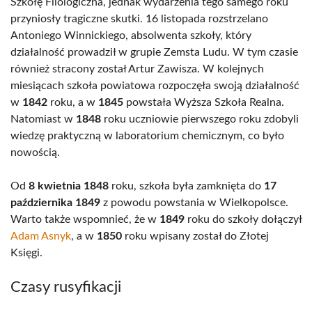
Szkołę Filologiczna, jednak wydarzenia tego samego roku
przyniosły tragiczne skutki. 16 listopada rozstrzelano
Antoniego Winnickiego, absolwenta szkoły, który
działalność prowadził w grupie Zemsta Ludu. W tym czasie
również stracony został Artur Zawisza. W kolejnych
miesiącach szkoła powiatowa rozpoczęła swoją działalność
w
1842
roku, a w
1845
powstała Wyższa Szkoła Realna.
Natomiast w
1848
roku uczniowie pierwszego roku zdobyli
wiedzę praktyczną w laboratorium chemicznym, co było
nowością.
Od
8 kwietnia 1848
roku, szkoła była zamknięta do
17
października 1849
z powodu powstania w Wielkopolsce.
Warto także wspomnieć, że w
1849
roku do szkoły dołączył
Adam Asnyk
, a w
1850
roku wpisany został do Złotej
Księgi.
Czasy rusyfikacji