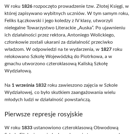
W roku
1826
rozpoczęto prowadzenie tzw. Złotej Księgi, w
której zapisywano wybitnych uczniów. W tym samym roku,
Feliks Łączkowski i jego koledzy z IV klasy, utworzyli
nielegalne Towarzystwo Literackie „Auska”. Po ujawnieniu
ich działalności przez rektora, Antoniego Wolickiego,
członkowie zostali ukarani za działalność przeciwko
władzom. W odpowiedzi na te wydarzenia, w
1827
roku
relokowano Szkołę Wojewódzką do Piotrkowa, a w
gmachu utworzono czteroklasową Kaliską Szkołę
Wydziałową.
Na
1 września 1832
roku zawieszono zajęcia w Szkole
Wydziałowej, co było skutkiem zaangażowania wielu
młodych ludzi w działalność powstańczą.
Pierwsze represje rosyjskie
W roku
1833
ustanowiono czteroklasową Obwodową