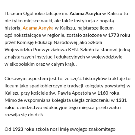
I Liceum Ogólnokształcące im.
Adama Asnyka
w Kaliszu to
nie tylko miejsce nauki, ale także instytucja z bogatą
historią.
Adama Asnyka
w Kaliszu, najstarsze liceum
ogólnokształcące w regionie, zostało założone w
1773 roku
przez Komisję Edukacji Narodowej jako Szkoła
Wojewódzka Podwydziałowa KEN. Szkoła ta stanowi jedną
z najstarszych instytucji edukacyjnych w województwie
wielkopolskim oraz w całym kraju.
Ciekawym aspektem jest to, że część historyków traktuje to
liceum jako spadkobierczynię tradycji kolegiaty powstałej w
Kaliszu przy kościele św. Pawła Apostoła w
1160 roku
.
Mimo że wspomniana kolegiata uległa zniszczeniu w
1331
roku
, dziedzictwo edukacyjne tego miejsca przetrwało i
rozwija się do dziś.
Od
1923 roku
szkoła nosi imię swojego znakomitego