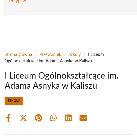
Przypisy
Strona główna
/
Przewodnik
/
Szkoły
/
I Liceum
Ogólnokształcące im. Adama Asnyka w Kaliszu
I Liceum Ogólnokształcące im.
Adama Asnyka w Kaliszu
SZKOŁY
Share
Share
Share
Share
Share
Share
on
on
on
on
on
on
Facebook
X
Pinterest
WhatsApp
LinkedIn
Email
(Twitter)