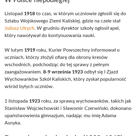
W Polsce niepodległej
Listopad
1918
to czas, w którym uczniowie zgłosili się do
Sztabu Wojskowego Ziemi Kaliskiej, gdzie na czele stał
Juliusz Ulrych
. W grudniu dyrektor szkoły ogłosił apel,
który nawoływał do kontynuowania nauki.
W lutym
1919
roku, Kurier Powszechny informował o
uczniach, którzy złożyli ofiarę dla obrony kresów
wschodnich, podchodząc do tej sprawy z pełnym
zaangażowaniem.
8-9 września 1923
odbył się I Zjazd
Wychowanków Szkół Kaliskich, który zyskał popularność
wśród byłych uczniów.
1 listopada
1923
roku, za sprawą wychowanków, takich jak
Stanisław Wojciechowski i Sławomir Czerwiński, dokonano
upaństwowienia gimnazjum, nadając mu imię Adama
Asnyka.