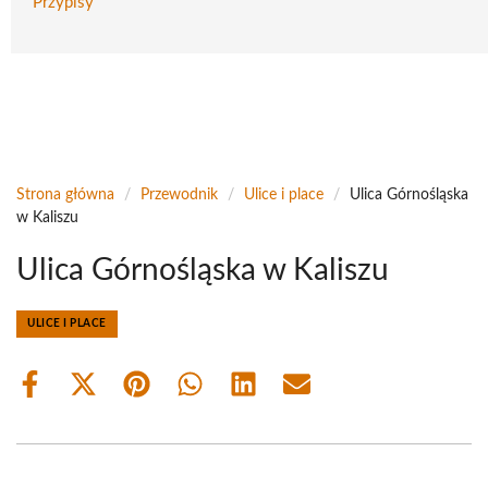
Przypisy
Strona główna
/
Przewodnik
/
Ulice i place
/
Ulica Górnośląska
w Kaliszu
Ulica Górnośląska w Kaliszu
ULICE I PLACE
Share
Share
Share
Share
Share
Share
on
on
on
on
on
on
Facebook
X
Pinterest
WhatsApp
LinkedIn
Email
(Twitter)