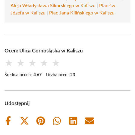
Aleja Władysława Sikorskiego w Kaliszu
|
Plac św.
Józefa w Kaliszu
|
Plac Jana Kilińskiego w Kaliszu
Oceń: Ulica Górnośląska w Kaliszu
★
★
★
★
★
Średnia ocena:
4.67
Liczba ocen:
23
Udostępnij
Share
Share
Share
Share
Share
Share
on
on
on
on
on
on
Facebook
X
Pinterest
WhatsApp
LinkedIn
Email