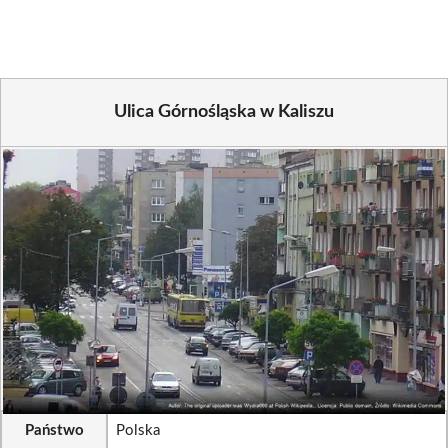
(Twitter)
Ulica Górnośląska w Kaliszu
Państwo
Polska