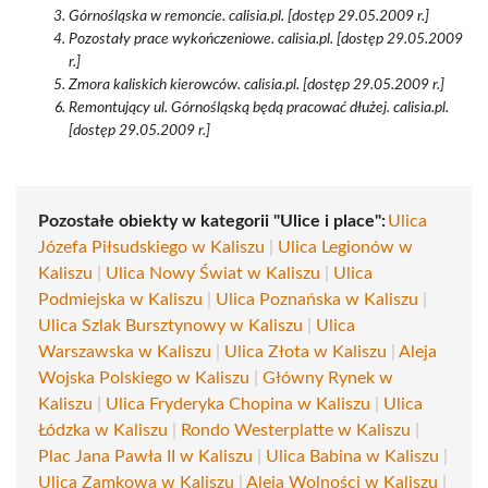
Górnośląska w remoncie. calisia.pl. [dostęp 29.05.2009 r.]
Pozostały prace wykończeniowe. calisia.pl. [dostęp 29.05.2009
r.]
Zmora kaliskich kierowców. calisia.pl. [dostęp 29.05.2009 r.]
Remontujący ul. Górnośląską będą pracować dłużej. calisia.pl.
[dostęp 29.05.2009 r.]
Pozostałe obiekty w kategorii "Ulice i place":
Ulica
Józefa Piłsudskiego w Kaliszu
|
Ulica Legionów w
Kaliszu
|
Ulica Nowy Świat w Kaliszu
|
Ulica
Podmiejska w Kaliszu
|
Ulica Poznańska w Kaliszu
|
Ulica Szlak Bursztynowy w Kaliszu
|
Ulica
Warszawska w Kaliszu
|
Ulica Złota w Kaliszu
|
Aleja
Wojska Polskiego w Kaliszu
|
Główny Rynek w
Kaliszu
|
Ulica Fryderyka Chopina w Kaliszu
|
Ulica
Łódzka w Kaliszu
|
Rondo Westerplatte w Kaliszu
|
Plac Jana Pawła II w Kaliszu
|
Ulica Babina w Kaliszu
|
Ulica Zamkowa w Kaliszu
|
Aleja Wolności w Kaliszu
|