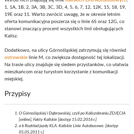
Wśród nich znajdują się linie
Kaliskich Linii Autobusowych
:
1, 1A, 1B, 2, 3A, 3B, 3C, 3D, 4, 5, 6, 7, 12, 12K, 15, 18, 19,
19E oraz 11. Warto zwrócić uwagę, że w okresie letnim
oferta komunikacyjna poszerza się o linie 6S oraz 12G, co
stanowi znaczący procent wszystkich linii obsługujących
Kalisz.
Dodatkowo, na ulicy Górnośląskiej zatrzymują się również
ostrowskie
linie M, co zwiększa dostępność tej lokalizacji.
Na trasie ulicy znajduje się siedem przystanków, co ułatwia
mieszkańcom oraz turystom korzystanie z komunikacji
miejskiej.
Przypisy
O Górnośląskiej i Dąbrowskiej, czyli po Kaliszobraniu ZDJĘCIA
[online], Fakty Kaliskie [dostęp 15.02.2016 r.]
a b Rozkład jazdy KLA. Kaliskie Linie Autobusowe. [dostęp
05.05.2011 r.]