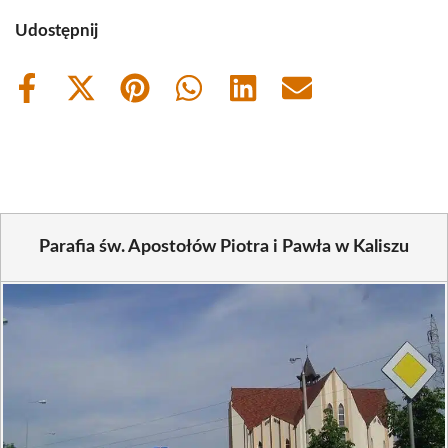
Udostępnij
Share
Share
Share
Share
Share
Share
on
on
on
on
on
on
Facebook
X
Pinterest
WhatsApp
LinkedIn
Email
(Twitter)
Parafia św. Apostołów Piotra i Pawła w Kaliszu