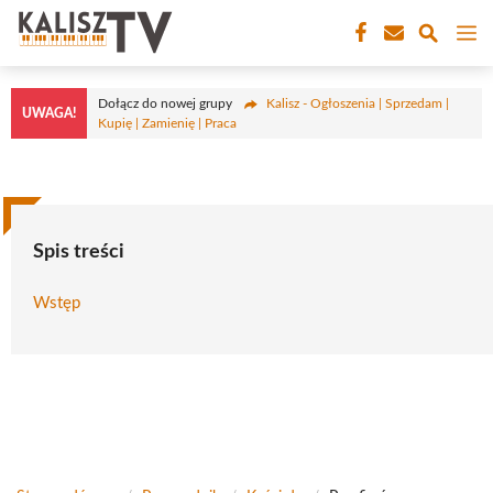
Przejdź
M
do
treści
Dołącz do nowej grupy
Kalisz - Ogłoszenia | Sprzedam |
UWAGA!
Kupię | Zamienię | Praca
Spis treści
Wstęp