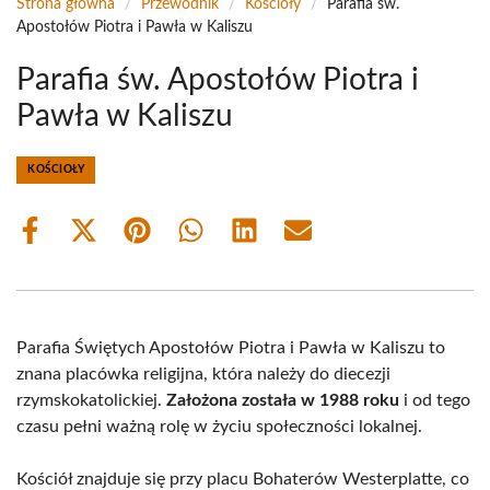
Strona główna
/
Przewodnik
/
Kościoły
/
Parafia św.
Apostołów Piotra i Pawła w Kaliszu
Parafia św. Apostołów Piotra i
Pawła w Kaliszu
KOŚCIOŁY
Share
Share
Share
Share
Share
Share
on
on
on
on
on
on
Facebook
X
Pinterest
WhatsApp
LinkedIn
Email
(Twitter)
Parafia Świętych Apostołów Piotra i Pawła w Kaliszu to
znana placówka religijna, która należy do diecezji
rzymskokatolickiej.
Założona została w 1988 roku
i od tego
czasu pełni ważną rolę w życiu społeczności lokalnej.
Kościół znajduje się przy placu Bohaterów Westerplatte, co