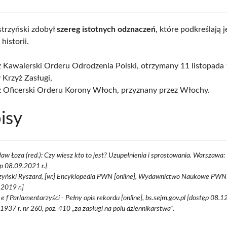
strzyński zdobył
szereg istotnych odznaczeń
, które podkreślają 
historii.
 Kawalerski Orderu Odrodzenia Polski, otrzymany 11 listopada
 Krzyż Zasługi,
ż Oficerski Orderu Korony Włoch, przyznany przez Włochy.
isy
ław Łoza (red.): Czy wiesz kto to jest? Uzupełnienia i sprostowania. Warszawa:
p 08.09.2021 r.]
rzyński Ryszard, [w:] Encyklopedia PWN [online], Wydawnictwo Naukowe PWN
2019 r.]
d e f Parlamentarzyści - Pełny opis rekordu [online], bs.sejm.gov.pl [dostęp 08.1
 1937 r. nr 260, poz. 410 „za zasługi na polu dziennikarstwa”.