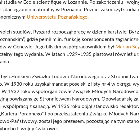
 studia w École scientifique w Lozannie. Po zakończeniu I wojn
ę zdać egzamin maturalny w Poznaniu. Później zakończył studia
onomicznym
Uniwersytetu Poznańskiego
.
woich studiów, Ryszard rozpoczął pracę w dziennikarstwie. Był 
oznańskim”, gdzie pełnił m.in. funkcję korespondenta zagraniczn
dów w Genewie. Jego bliskim współpracownikiem był
Marian Se
czelny tego wydania. W latach 1929–1935 piastował również u
ania.
i był członkiem Związku Ludowo-Narodowego oraz Stronnictwa
 W 1930 roku uzyskał mandat poselski z listy nr 4 w okręgu w
). W 1932 roku współorganizował Związek Młodych Narodowców
yjną powiązaną ze Stronnictwem Narodowym. Opowiadał się za
i współpracą z sanacją. W 1936 roku objął stanowisko redaktor
„Kuriera Porannego” i po przekształceniu Związku Młodych N
wo-Państwowy, został jego prezesem, pozostając na tym stan
buchu II wojny światowej.