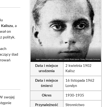
sApp
LinkedIn
Email
iu
 Kaliszu
, a
ował on
z polityk.
mach
aczący ślad
wirowań
Data i miejsce
2 kwietnia 1902
urodzenia
Kalisz
Data i miejsce
16 listopada 1962
śmierci
Londyn
Okres
1930-1935
 W swojej
stępnie
Przynależność
Stronnictwo