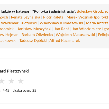
 ludzie w kategorii "Polityka i administracja":
Bolesław Grodziec
 Zych
|
Renata Szynalska
|
Piotr Kaleta
|
Marek Woźniak (polityk)
|
Waldemar Kuczyński
|
Władysław Klimaszewski
|
Maria Antcza
adomicki
|
Janisław Muszyński
|
Jan Rabś
|
Jan Włodzimierz Lgo
ław Hejman
|
Barbara Oliwiecka
|
Wojciech Matuszewski
|
Felicj
zadkowski
|
Tadeusz Dębicki
|
Alfred Kaczmarek
ard Piestrzyński
★
★
★
:
4.45
Liczba ocen:
25