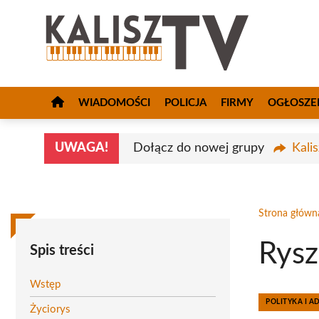
Przejdź
do
treści
WIADOMOŚCI
POLICJA
FIRMY
OGŁOSZE
UWAGA!
Dołącz do nowej grupy
Kali
Strona główn
Rysz
Spis treści
Wstęp
POLITYKA I A
Życiorys