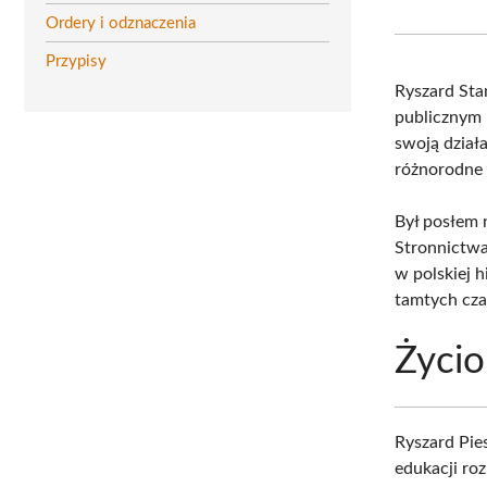
Ordery i odznaczenia
Przypisy
Ryszard Sta
publicznym 
swoją dział
różnorodne a
Był posłem n
Stronnictwa
w polskiej h
tamtych cz
Życio
Ryszard Pie
edukacji ro