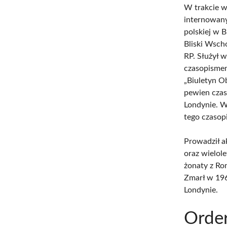
W trakcie w
internowany
polskiej w B
Bliski Wsch
RP. Służył 
czasopismem
„Biuletyn O
pewien czas
Londynie. W
tego czasop
Prowadził a
oraz wielol
żonaty z Rom
Zmarł w 196
Londynie.
Order