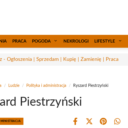
NIA
PRACA
POGODA
NEKROLOGI
LIFESTYLE
sz - Ogłoszenia | Sprzedam | Kupię | Zamienię | Praca
a
/
Ludzie
/
Polityka i administracja
/
Ryszard Piestrzyński
ard Piestrzyński
DMINISTRACJA
Share
Share
Share
Shar
on
on
on
on