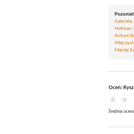
Pozostali
Gabriela
Hofman
Antoni R
Mieczys
Maciej S
Oceń: Rysz
★
★
Średnia ocena