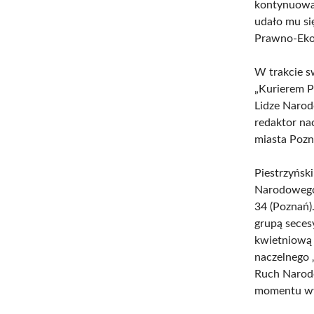
kontynuował
udało mu si
Prawno-Ek
W trakcie s
„Kurierem P
Lidze Naro
redaktor na
miasta Pozn
Piestrzyńsk
Narodowego.
34 (Poznań
grupą seces
kwietniową 
naczelnego 
Ruch Narodo
momentu wy