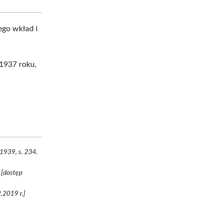
jego wkład i
 1937 roku,
 1939, s. 234.
 [dostęp
2.2019 r.]