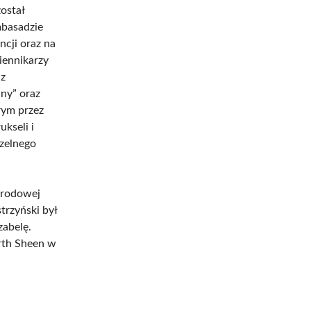
ostał
mbasadzie
ncji oraz na
iennikarzy
 z
ny” oraz
rym przez
kseli i
zelnego
arodowej
trzyński był
zabelę.
rth Sheen w