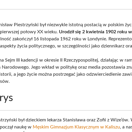
Facebook
X
Pinterest
What
(Twitter)
nisław Piestrzyński był niezwykle istotną postacią w polskim życ
pierwszej połowy XX wieku.
Urodził się 2 kwietnia 1902 roku w
alność zakończył 16 listopada 1962 roku w Londynie. Reprezent
spekty życia politycznego, w szczególności jako dziennikarz ora
a Sejm III kadencji w okresie II Rzeczypospolitej, działając w ra
 Narodowego. Jego wkład w politykę oraz media pozostawia zn
istorii, a jego życie można postrzegać jako odzwierciedlenie za
asów.
rys
strzyński był dzieckiem lekarza Stanisława oraz Zofii z Wize’ów.
zpoczął naukę w
Męskim Gimnazjum Klasycznym w Kaliszu
, a na