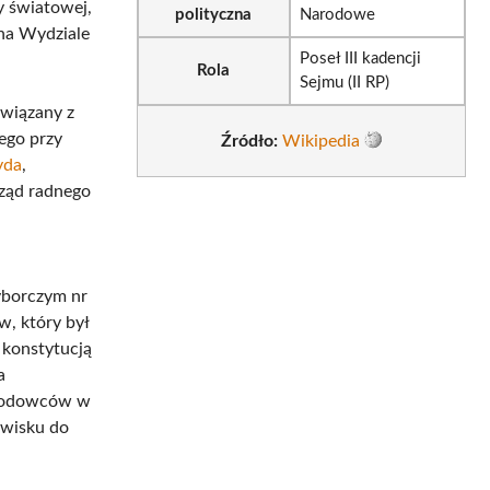
y światowej,
polityczna
Narodowe
 na Wydziale
Poseł III kadencji
Rola
Sejmu (II RP)
związany z
ego przy
Źródło:
Wikipedia
yda
,
rząd radnego
yborczym nr
, który był
 konstytucją
a
arodowców w
owisku do