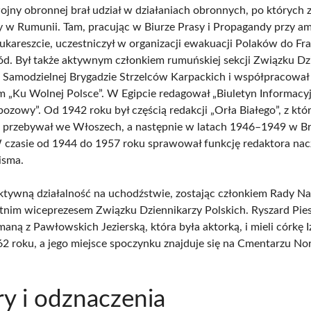
ojny obronnej brał udział w działaniach obronnych, po których z
 w Rumunii. Tam, pracując w Biurze Prasy i Propagandy przy a
ukareszcie, uczestniczył w organizacji ewakuacji Polaków do Fra
ód. Był także aktywnym członkiem rumuńskiej sekcji Związku Dz
w Samodzielnej Brygadzie Strzelców Karpackich i współpracował
 „Ku Wolnej Polsce”. W Egipcie redagował „Biuletyn Informacyj
bozowy”. Od 1942 roku był częścią redakcji „Orła Białego”, z któ
 przebywał we Włoszech, a następnie w latach 1946–1949 w Bru
 czasie od 1944 do 1957 roku sprawował funkcję redaktora nac
isma.
ktywną działalność na uchodźstwie, zostając członkiem Rady N
etnim wiceprezesem Związku Dziennikarzy Polskich. Ryszard Pies
aną z Pawłowskich Jezierską, która była aktorką, i mieli córkę I
2 roku, a jego miejsce spoczynku znajduje się na Cmentarzu No
y i odznaczenia