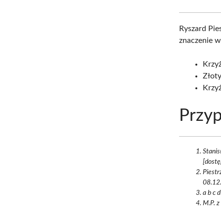
Ryszard Pie
znaczenie w 
Krzyż
Złoty
Krzy
Przyp
Stanis
[dostę
Piest
08.12.
a b c 
M.P. z