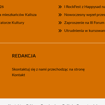
026
I RockFest z Happysad na
la mieszkańców Kalisza
Nowoczesny węzeł przesi
ratorze Kultury
Zaproszenie na III Foru
Utrudnienia w kursowani
REDAKCJA
Skontaktuj się z nami przechodząc na stronę
Kontakt