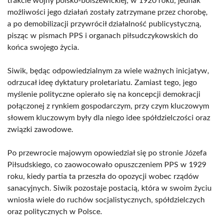
trakcie wojny polsko-bolszewickiej, w 1920 roku, jednak
możliwości jego działań zostały zatrzymane przez chorobę,
a po demobilizacji przywrócił działalność publicystyczną,
pisząc w pismach PPS i organach piłsudczykowskich do
końca swojego życia.
Siwik, będąc odpowiedzialnym za wiele ważnych inicjatyw,
odrzucał ideę dyktatury proletariatu. Zamiast tego, jego
myślenie polityczne opierało się na koncepcji demokracji
połączonej z rynkiem gospodarczym, przy czym kluczowym
słowem kluczowym były dla niego idee spółdzielczości oraz
związki zawodowe.
Po przewrocie majowym opowiedział się po stronie Józefa
Piłsudskiego, co zaowocowało opuszczeniem PPS w 1929
roku, kiedy partia ta przeszła do opozycji wobec rządów
sanacyjnych. Siwik pozostaje postacią, która w swoim życiu
wniosła wiele do ruchów socjalistycznych, spółdzielczych
oraz politycznych w Polsce.