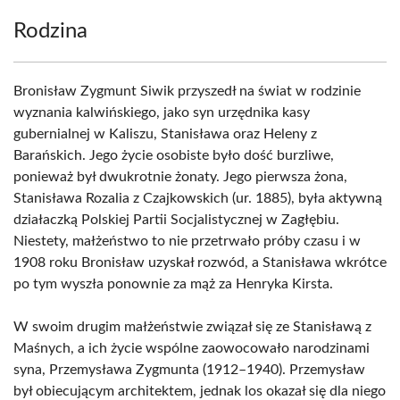
Rodzina
Bronisław Zygmunt Siwik przyszedł na świat w rodzinie
wyznania kalwińskiego, jako syn urzędnika kasy
gubernialnej w Kaliszu, Stanisława oraz Heleny z
Barańskich. Jego życie osobiste było dość burzliwe,
ponieważ był dwukrotnie żonaty. Jego pierwsza żona,
Stanisława Rozalia z Czajkowskich (ur. 1885), była aktywną
działaczką Polskiej Partii Socjalistycznej w Zagłębiu.
Niestety, małżeństwo to nie przetrwało próby czasu i w
1908 roku Bronisław uzyskał rozwód, a Stanisława wkrótce
po tym wyszła ponownie za mąż za Henryka Kirsta.
W swoim drugim małżeństwie związał się ze Stanisławą z
Maśnych, a ich życie wspólne zaowocowało narodzinami
syna, Przemysława Zygmunta (1912–1940). Przemysław
był obiecującym architektem, jednak los okazał się dla niego