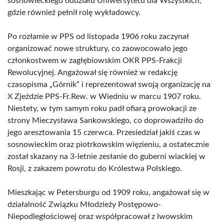
sosnowieckiego oddziału Uniwersytetu dla Wszystkich,
gdzie również pełnił rolę wykładowcy.
Po rozłamie w PPS od listopada 1906 roku zaczynał
organizować nowe struktury, co zaowocowało jego
członkostwem w zagłębiowskim OKR PPS-Frakcji
Rewolucyjnej. Angażował się również w redakcję
czasopisma „Górnik” i reprezentował swoją organizację na
X Zjeździe PPS-Fr.Rew. w Wiedniu w marcu 1907 roku.
Niestety, w tym samym roku padł ofiarą prowokacji ze
strony Mieczysława Sankowskiego, co doprowadziło do
jego aresztowania 15 czerwca. Przesiedział jakiś czas w
sosnowieckim oraz piotrkowskim więzieniu, a ostatecznie
został skazany na 3-letnie zesłanie do guberni wiackiej w
Rosji, z zakazem powrotu do Królestwa Polskiego.
Mieszkając w Petersburgu od 1909 roku, angażował się w
działalność Związku Młodzieży Postępowo-
Niepodległościowej oraz współpracował z lwowskim