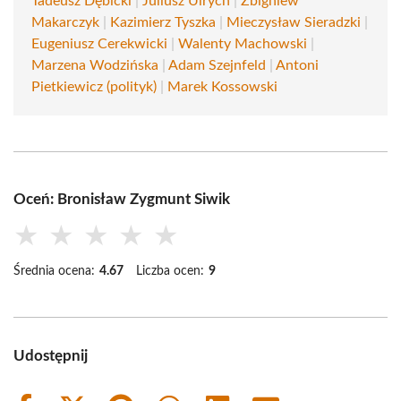
Tadeusz Dębicki
|
Juliusz Ulrych
|
Zbigniew
Makarczyk
|
Kazimierz Tyszka
|
Mieczysław Sieradzki
|
Eugeniusz Cerekwicki
|
Walenty Machowski
|
Marzena Wodzińska
|
Adam Szejnfeld
|
Antoni
Pietkiewicz (polityk)
|
Marek Kossowski
Oceń: Bronisław Zygmunt Siwik
★
★
★
★
★
Średnia ocena:
4.67
Liczba ocen:
9
Udostępnij