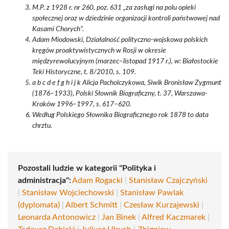
M.P. z 1928 r. nr 260, poz. 631 „za zasługi na polu opieki
społecznej oraz w dziedzinie organizacji kontroli państwowej nad
Kasami Chorych”.
Adam Miodowski, Działalność polityczno-wojskowa polskich
kręgów proaktywistycznych w Rosji w okresie
międzyrewolucyjnym (marzec–listopad 1917 r.), w: Białostockie
Teki Historyczne, t. 8/2010, s. 109.
a b c d e f g h i j k Alicja Pacholczykowa, Siwik Bronisław Zygmunt
(1876–1933), Polski Słownik Biograficzny, t. 37, Warszawa-
Kraków 1996–1997, s. 617–620.
Według Polskiego Słownika Biograficznego rok 1878 to data
chrztu.
Pozostali ludzie w kategorii "Polityka i
administracja":
Adam Rogacki
|
Stanisław Czajczyński
|
Stanisław Wojciechowski
|
Stanisław Pawlak
(dyplomata)
|
Albert Schmitt
|
Czesław Kurzajewski
|
Leonarda Antonowicz
|
Jan Binek
|
Alfred Kaczmarek
|