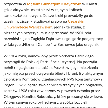
rozpoczęła w
Męskim Gimnazjum Klasycznym
w Kaliszu,
gdzie aktywnie uczestniczył w tajnych kółkach
samokształceniowych. Dalsze kroki prowadziły go do
uczelni wyższej – studiował prawo na
Cesarskim
Uniwersytecie Warszawskim
, jednak te studia, z
nieznanych przyczyn, musiał przerwać. W 1901 roku
przeniósł się do Zagłębia Dąbrowskiego, gdzie podjął pracę
w fabryce „Fitzner i Gamper” w Sosnowcu jako urzędnik.
W 1904 roku, namówiony przez Norberta Barlickiego,
przystąpił do Polskiej Partii Socjalistycznej. Na początku
pełnił rolę agitatora, a także użyczał swojego mieszkania
jako miejsca przechowywania bibuły i broni. Był aktywnym
członkiem Komitetów Dzielnicowych PPS Konstantynów i
Pogoń. Siwik, będąc zwolennikiem tradycyjnych poglądów,
został w 1906 roku zawieszony w prawach członka przez
Okręgowy Komitet Robotniczy, który przesunął się w lewo.
W tym samym roku był jednym z współzałożycieli