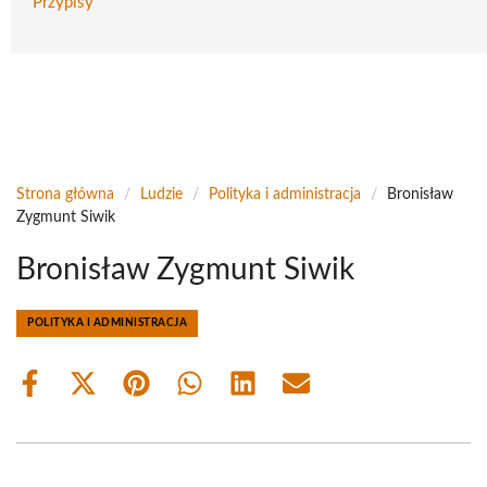
Przypisy
Strona główna
/
Ludzie
/
Polityka i administracja
/
Bronisław
Zygmunt Siwik
Bronisław Zygmunt Siwik
POLITYKA I ADMINISTRACJA
Share
Share
Share
Share
Share
Share
on
on
on
on
on
on
Facebook
X
Pinterest
WhatsApp
LinkedIn
Email
(Twitter)