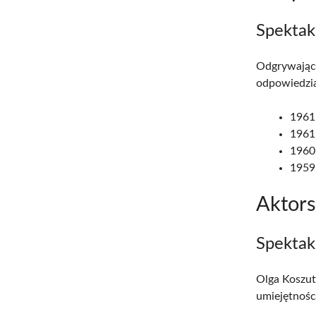
Spektak
Odgrywając 
odpowiedzia
1961
1961
1960
1959:
Aktor
Spektak
Olga Koszut
umiejętnośc