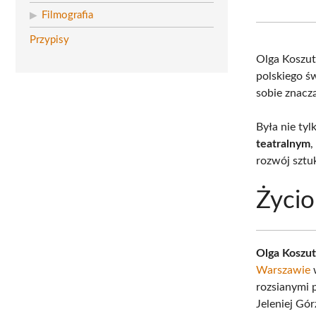
Filmografia
Przypisy
Olga Koszu
polskiego ś
sobie znaczą
Była nie ty
teatralnym
,
rozwój sztuk
Życio
Olga Koszu
Warszawie
w
rozsianymi 
Jeleniej Gó