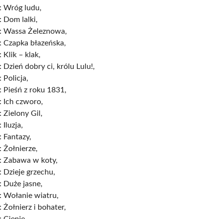
: Wróg ludu,
 Dom lalki,
: Wassa Żeleznowa,
: Czapka błazeńska,
 Klik – klak,
 Dzień dobry ci, królu Lulu!,
 Policja,
 Pieśń z roku 1831,
 Ich czworo,
 Zielony Gil,
 Iluzja,
 Fantazy,
 Żołnierze,
: Zabawa w koty,
 Dzieje grzechu,
 Duże jasne,
: Wołanie wiatru,
 Żołnierz i bohater,
 Cienie,