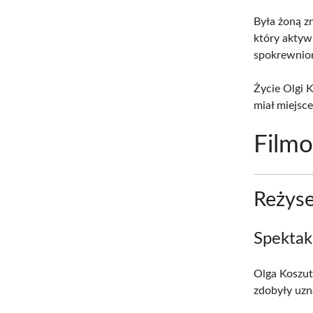
Była żoną z
który aktyw
spokrewnio
Życie Olgi 
miał miejsc
Filmo
Reżyse
Spektak
Olga Koszut
zdobyły uzn