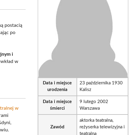
sApp
LinkedIn
Email
ną postacią
iając po
jnym i
j wkład w
Data i miejsce
23 października 1930
urodzenia
Kalisz
Data i miejsce
9 lutego 2002
tralnej w
śmierci
Warszawa
rami
aktorka teatralna,
Gdyni,
Zawód
reżyserka telewizyjna i
awiu.
teatralna