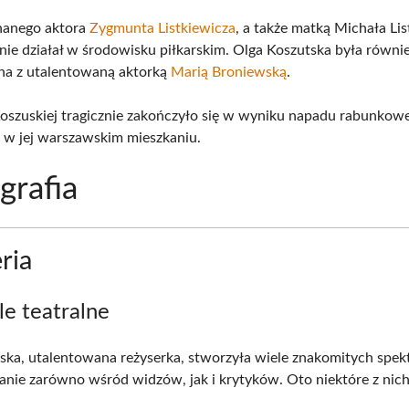
nanego aktora
Zygmunta Listkiewicza
, a także matką Michała Lis
nie działał w środowisku piłkarskim. Olga Koszutska była równi
na z utalentowaną aktorką
Marią Broniewską
.
Koszuskiej tragicznie zakończyło się w wyniku napadu rabunkowe
e w jej warszawskim mieszkaniu.
grafia
ria
le teatralne
ska, utalentowana reżyserka, stworzyła wiele znakomitych spekt
anie zarówno wśród widzów, jak i krytyków. Oto niektóre z nich