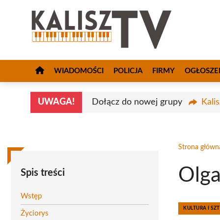
Przejdź
do
treści
WIADOMOŚCI
POLICJA
FIRMY
OGŁOSZE
UWAGA!
Dołącz do nowej grupy
Kali
Strona główn
Olga
Spis treści
Wstęp
KULTURA I SZ
Życiorys