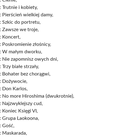
 Trutnie i kobiety,
 Pierścień wielkiej damy,
 Szkic do portretu,
: Zawsze we troje,
: Koncert,
 Poskromienie złośnicy,
: W małym dworku,
: Nie zapomnisz owych dni,
 Trzy białe strzały,
: Bohater bez chorągwi,
: Dożywocie,
: Don Karlos,
: No more Hiroshima (dwukrotnie),
 Najzwyklejszy cud,
 Koniec Księgi VI,
: Grupa Laokoona,
: Gość,
: Maskarada,