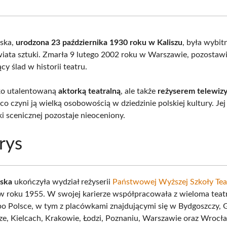
Facebook
X
Pinterest
What
(Twitter)
tska,
urodzona 23 października 1930 roku w Kaliszu
, była wybit
wiata sztuki. Zmarła 9 lutego 2002 roku w Warszawie, pozostaw
cy ślad w historii teatru.
lko utalentowaną
aktorką teatralną
, ale także
reżyserem telewizy
 co czyni ją wielką osobowością w dziedzinie polskiej kultury. Je
i scenicznej pozostaje nieoceniony.
rys
tska
ukończyła wydział reżyserii
Państwowej Wyższej Szkoły Tea
 roku 1955. W swojej karierze współpracowała z wieloma teat
po Polsce, w tym z placówkami znajdującymi się w Bydgoszczy, 
rze, Kielcach, Krakowie, Łodzi, Poznaniu, Warszawie oraz Wrocł