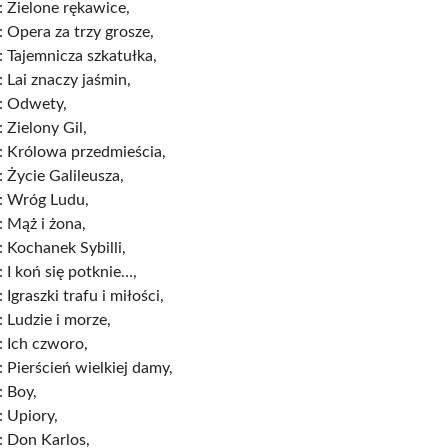
 Zielone rękawice,
 Opera za trzy grosze,
 Tajemnicza szkatułka,
 Lai znaczy jaśmin,
: Odwety,
 Zielony Gil,
: Królowa przedmieścia,
 Życie Galileusza,
: Wróg Ludu,
 Mąż i żona,
 Kochanek Sybilli,
 I koń się potknie…,
 Igraszki trafu i miłości,
 Ludzie i morze,
 Ich czworo,
 Pierścień wielkiej damy,
: Boy,
 Upiory,
: Don Karlos,