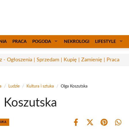
NIA
PRACA
POGODA
NEKROLOGI
LIFESTYLE
sz - Ogłoszenia | Sprzedam | Kupię | Zamienię | Praca
a
/
Ludzie
/
Kultura i sztuka
/
Olga Koszutska
 Koszutska
TUKA
Share
Share
Share
Shar
on
on
on
on