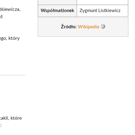
tkiewicza,
Współmałżonek
Zygmunt Listkiewicz
eż
Źródło:
Wikipedia
go, który
akli, które
: