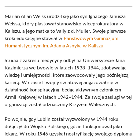
Marian Allan Weiss urodził się jako syn Ignacego Janusza
Weissa, który piastował stanowisko wiceprokuratora w
Kaliszu, a jego matka to Vally z d. Muller. Swoje pierwsze
kroki edukacyjne stawiał w
Państwowym Gimnazjum
Humanistycznym im. Adama Asnyka w Kaliszu
.
Studia z zakresu medycyny odbył na Uniwersytecie Jana
Kazimierza we Lwowie w latach 1938–1944, zdobywając
wiedzę i umiejętności, które zaowocowały jego późniejszą
karierą. W czasie II wojny światowej angażował się w
działalność konspiracyjną, będąc aktywnym członkiem
Armii Krajowej w latach 1942–1944. Za swoje zasługi w tej
organizacji został odznaczony Krzyżem Walecznych.
Po wojnie, gdy Lublin został wyzwolony w 1944 roku,
dołączył do Wojska Polskiego, gdzie funkcjonował jako
lekarz. W roku 1946 uzyskał nostryfikację swojego dyplomu