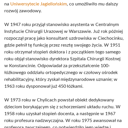
na
Uniwersytecie Jagiellońskim
, co umożliwiło mu dalszy
rozwój zawodowy.
W 1947 roku przyjął stanowisko asystenta w Centralnym
Instytucie Chirurgii Urazowej w Warszawie. Już rok później
rozpoczął pracę jako konsultant uzdrowiska w Ciechocinku,
gdzie pełnił tę funkcję przez resztę swojego życia. W 1951
roku otrzymał stopień doktora i z początkiem tego samego
roku objął stanowisko dyrektora Szpitala Chirurgii Kostnej
w Konstancinie. Odpowiadał za przekształcenie 100-
łóżkowego oddziału ortopedycznego w czołowy ośrodek
rehabilitacyjny, który zyskał międzynarodowe uznanie; w
1963 roku dysponował już 450 łóżkami.
W 1973 roku w Chylicach powstał obiekt dedykowany
dzieciom borykającym się z schorzeniami układu ruchu. W
1958 roku uzyskał stopień docenta, a następnie w 1967
roku profesura nadzwyczajna. W roku 1975 awansował na
profesora zwyczajnego, co potwierdziło jego wiedzę i