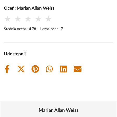
Oceń: Marian Allan Weiss
★
★
★
★
★
Średnia ocena:
4.78
Liczba ocen:
7
Udostępnij
Share
Share
Share
Share
Share
Share
on
on
on
on
on
on
Facebook
X
Pinterest
WhatsApp
LinkedIn
Email
(Twitter)
Marian Allan Weiss