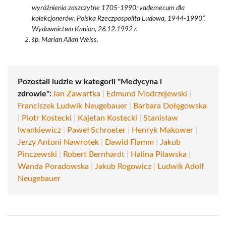
wyróżnienia zaszczytne 1705-1990: vademecum dla
kolekcjonerów. Polska Rzeczpospolita Ludowa, 1944-1990”,
Wydawnictwo Kanion, 26.12.1992 r.
śp. Marian Allan Weiss.
Pozostali ludzie w kategorii "Medycyna i
zdrowie":
Jan Zawartka
|
Edmund Modrzejewski
|
Franciszek Ludwik Neugebauer
|
Barbara Dołęgowska
|
Piotr Kostecki
|
Kajetan Kostecki
|
Stanisław
Iwankiewicz
|
Paweł Schroeter
|
Henryk Makower
|
Jerzy Antoni Nawrotek
|
Dawid Flamm
|
Jakub
Pinczewski
|
Robert Bernhardt
|
Halina Pilawska
|
Wanda Poradowska
|
Jakub Rogowicz
|
Ludwik Adolf
Neugebauer