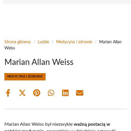
Strona główna
/
Ludzie
/
Medycyna i zdrowie
/
Marian Allan
Weiss
Marian Allan Weiss
MEDYCYNA I ZDROWIE
Share
Share
Share
Share
Share
Share
on
on
on
on
on
on
Facebook
X
Pinterest
WhatsApp
LinkedIn
Email
(Twitter)
Marian Allan Weiss był niezwykle
ważną postacią w