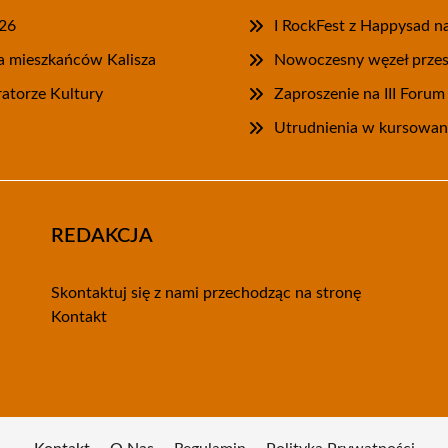
026
I RockFest z Happysad na
la mieszkańców Kalisza
Nowoczesny węzeł przesi
ratorze Kultury
Zaproszenie na III Foru
Utrudnienia w kursowani
REDAKCJA
Skontaktuj się z nami przechodząc na stronę
Kontakt