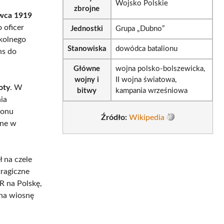
Wojsko Polskie
zbrojne
rwca 1919
 oficer
Jednostki
Grupa „Dubno”
zkolnego
Stanowiska
dowódca batalionu
ns do
Główne
wojna polsko-bolszewicka,
wojny i
II wojna światowa,
oty
. W
bitwy
kampania wrześniowa
ia
ionu
Źródło:
Wikipedia
tne w
 na czele
tragiczne
RR na Polskę,
 na wiosnę