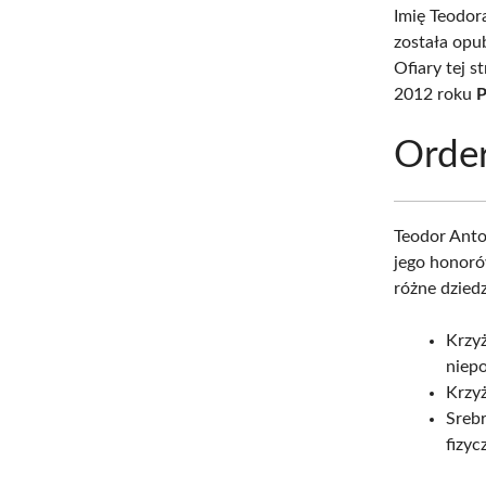
Imię Teodor
została opu
Ofiary tej 
2012 roku
P
Order
Teodor Anto
jego honoró
różne dziedz
Krzyż
niepo
Krzyż
Sreb
fizyc