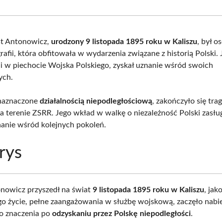
Facebook
X
Pinterest
What
(Twitter)
st Antonowicz,
urodzony 9 listopada 1895 roku w Kaliszu
, był o
rafii, która obfitowała w wydarzenia związane z historią Polski.
ji w piechocie Wojska Polskiego, zyskał uznanie wśród swoich
ych.
 naznaczone
działalnością niepodległościową
, zakończyło się tra
a terenie ZSRR. Jego wkład w walkę o niezależność Polski zasłu
nanie wśród kolejnych pokoleń.
rys
nowicz przyszedł na świat
9 listopada 1895 roku w Kaliszu
, jak
go życie, pełne zaangażowania w służbę wojskową, zaczęło nabi
o znaczenia po
odzyskaniu przez Polskę niepodległości
.