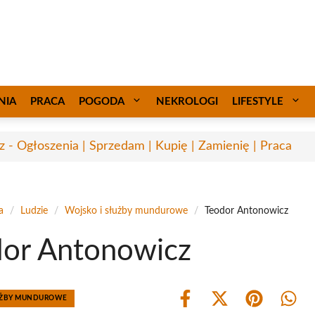
NIA
PRACA
POGODA
NEKROLOGI
LIFESTYLE
sz - Ogłoszenia | Sprzedam | Kupię | Zamienię | Praca
a
/
Ludzie
/
Wojsko i służby mundurowe
/
Teodor Antonowicz
or Antonowicz
ŁUŻBY MUNDUROWE
Share
Share
Share
Shar
on
on
on
on