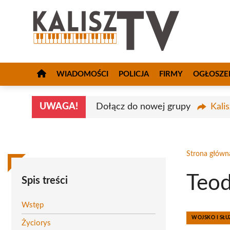
Przejdź
do
treści
WIADOMOŚCI
POLICJA
FIRMY
OGŁOSZE
UWAGA!
Dołącz do nowej grupy
Kali
Strona główn
Teod
Spis treści
Wstęp
WOJSKO I S
Życiorys