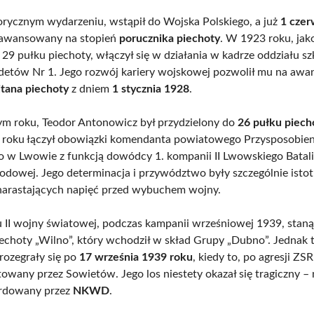
orycznym wydarzeniu, wstąpił do Wojska Polskiego, a już
1 cze
 awansowany na stopień
porucznika piechoty
. W 1923 roku, jako
29 pułku piechoty, włączył się w działania w kadrze oddziału s
etów Nr 1. Jego rozwój kariery wojskowej pozwolił mu na awa
itana piechoty
z dniem
1 stycznia 1928
.
 roku, Teodor Antonowicz był przydzielony do
26 pułku piech
roku łączył obowiązki komendanta powiatowego Przysposobien
w Lwowie z funkcją dowódcy 1. kompanii II Lwowskiego Batal
dowej. Jego determinacja i przywództwo były szczególnie isto
narastających napięć przed wybuchem wojny.
II wojny światowej, podczas kampanii wrześniowej 1939, stanął
iechoty „Wilno”, który wchodził w skład Grupy „Dubno”. Jednak 
rozegrały się po
17 września 1939 roku
, kiedy to, po agresji ZS
ztowany przez Sowietów. Jego los niestety okazał się tragiczny –
ordowany przez
NKWD
.