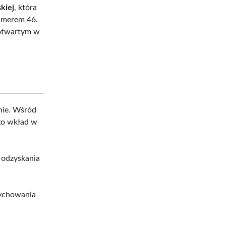
skiej
, która
umerem 46.
a otwartym w
nie. Wśród
ego wkład w
 odzyskania
wychowania