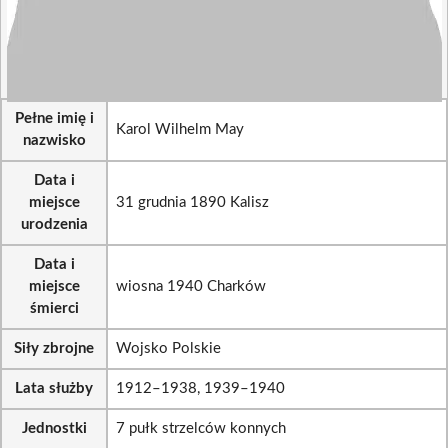
Pełne imię i
Karol Wilhelm May
nazwisko
Data i
miejsce
31 grudnia 1890 Kalisz
urodzenia
Data i
miejsce
wiosna 1940 Charków
śmierci
Siły zbrojne
Wojsko Polskie
Lata służby
1912–1938, 1939–1940
Jednostki
7 pułk strzelców konnych