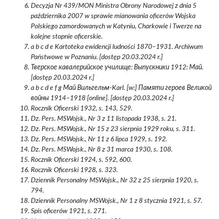
Decyzja Nr 439/MON Ministra Obrony Narodowej z dnia 5
października 2007 w sprawie mianowania oficerów Wojska
Polskiego zamordowanych w Katyniu, Charkowie i Twerze na
kolejne stopnie oficerskie.
a b c d e Kartoteka ewidencji ludności 1870–1931. Archiwum
Państwowe w Poznaniu. [dostęp 20.03.2024 r.]
Тверское кавалерийское училище: Выпускники 1912: Май.
[dostęp 20.03.2024 r.]
a b c d e f g Май Вильгельм-Karl. [w:] Памяти героев Великой
войны 1914–1918 [online]. [dostęp 20.03.2024 r.]
Rocznik Oficerski 1932, s. 143, 529.
Dz. Pers. MSWojsk., Nr 3 z 11 listopada 1938, s. 21.
Dz. Pers. MSWojsk., Nr 15 z 23 sierpnia 1929 roku, s. 311.
Dz. Pers. MSWojsk., Nr 11 z 6 lipca 1929, s. 192.
Dz. Pers. MSWojsk., Nr 8 z 31 marca 1930, s. 108.
Rocznik Oficerski 1924, s. 592, 600.
Rocznik Oficerski 1928, s. 323.
Dziennik Personalny MSWojsk., Nr 32 z 25 sierpnia 1920, s.
794.
Dziennik Personalny MSWojsk., Nr 1 z 8 stycznia 1921, s. 57.
Spis oficerów 1921, s. 271.