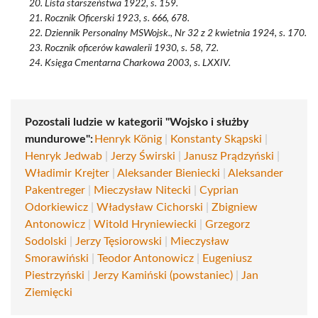
Lista starszeństwa 1922, s. 159.
Rocznik Oficerski 1923, s. 666, 678.
Dziennik Personalny MSWojsk., Nr 32 z 2 kwietnia 1924, s. 170.
Rocznik oficerów kawalerii 1930, s. 58, 72.
Księga Cmentarna Charkowa 2003, s. LXXIV.
Pozostali ludzie w kategorii "Wojsko i służby
mundurowe":
Henryk König
|
Konstanty Skąpski
|
Henryk Jedwab
|
Jerzy Świrski
|
Janusz Prądzyński
|
Władimir Krejter
|
Aleksander Bieniecki
|
Aleksander
Pakentreger
|
Mieczysław Nitecki
|
Cyprian
Odorkiewicz
|
Władysław Cichorski
|
Zbigniew
Antonowicz
|
Witold Hryniewiecki
|
Grzegorz
Sodolski
|
Jerzy Tęsiorowski
|
Mieczysław
Smorawiński
|
Teodor Antonowicz
|
Eugeniusz
Piestrzyński
|
Jerzy Kamiński (powstaniec)
|
Jan
Ziemięcki