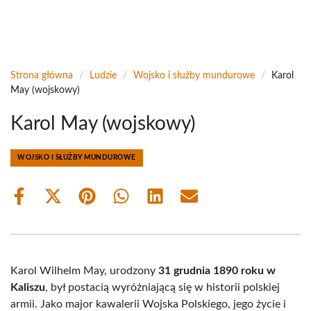
Strona główna
/
Ludzie
/
Wojsko i służby mundurowe
/
Karol
May (wojskowy)
Karol May (wojskowy)
WOJSKO I SŁUŻBY MUNDUROWE
Share
Share
Share
Share
Share
Share
on
on
on
on
on
on
Facebook
X
Pinterest
WhatsApp
LinkedIn
Email
(Twitter)
Karol Wilhelm May, urodzony
31 grudnia 1890 roku w
Kaliszu
, był postacią wyróżniającą się w historii polskiej
armii. Jako major kawalerii Wojska Polskiego, jego życie i