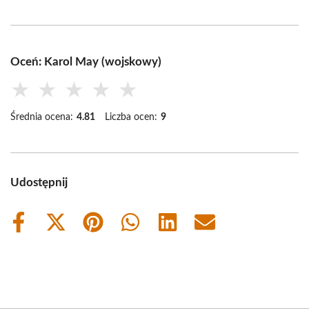
Oceń: Karol May (wojskowy)
★
★
★
★
★
Średnia ocena:
4.81
Liczba ocen:
9
Udostępnij
Share
Share
Share
Share
Share
Share
on
on
on
on
on
on
Facebook
X
Pinterest
WhatsApp
LinkedIn
Email
(Twitter)