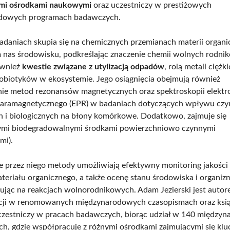
ymi ośrodkami naukowymi
oraz uczestniczy w prestiżowych
dowych programach badawczych.
daniach skupia się na chemicznych przemianach materii organi
 nas środowisku, podkreślając znaczenie chemii wolnych rodni
ównież
kwestie związane z utylizacją odpadów
, rolą metali ciężk
obiotyków w ekosystemie. Jego osiągnięcia obejmują również
ie metod rezonansów magnetycznych oraz spektroskopii elekt
paramagnetycznego (EPR) w badaniach dotyczących wpływu cz
 i biologicznych na błony komórkowe. Dodatkowo, zajmuje się
mi biodegradowalnymi środkami powierzchniowo czynnymi
mi).
przez niego metody umożliwiają efektywny monitoring jakości
teriału organicznego, a także ocenę stanu środowiska i organi
ując na reakcjach wolnorodnikowych. Adam Jezierski jest auto
acji w renomowanych międzynarodowych czasopismach oraz ksią
zestniczy w pracach badawczych, biorąc udział w 140 między
ch, gdzie współpracuje z różnymi ośrodkami zajmującymi się kl