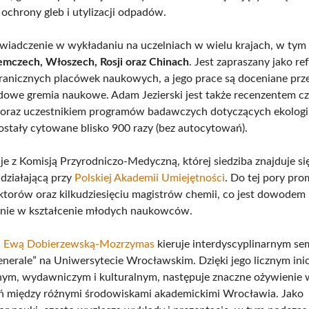
ochrony gleb i utylizacji odpadów.
wiadczenie w wykładaniu na uczelniach w wielu krajach, w ty
iemczech, Włoszech, Rosji oraz Chinach
. Jest zapraszany jako re
ranicznych placówek naukowych, a jego prace są doceniane prz
owe gremia naukowe. Adam Jezierski jest także recenzentem c
raz uczestnikiem programów badawczych dotyczących ekologii
zostały cytowane blisko 900 razy (bez autocytowań).
e z Komisją Przyrodniczo-Medyczną, której siedziba znajduje si
działającą przy
Polskiej Akademii Umiejętności
. Do tej pory pr
ktorów oraz kilkudziesięciu magistrów chemii, co jest dowodem 
nie w kształcenie młodych naukowców.
.
Ewą Dobierzewską-Mozrzymas
kieruje interdyscyplinarnym se
nerale” na Uniwersytecie Wrocławskim. Dzięki jego licznym in
nym, wydawniczym i kulturalnym, następuje znaczne ożywienie
ń między różnymi środowiskami akademickimi Wrocławia. Jako