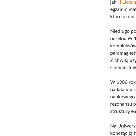
jak i
I Lice
egzamin mat
które ukońc
Niedługo po
uczelni. W 
kompleksów 
paramagnety
Z chwilą uz
Chemii Uni
W 1986 ro
nadała mu s
naukowego o
rezonansu p
struktury el
Na Uniwersy
kończąc ją 