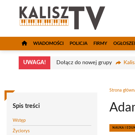
Przejdź
do
treści
WIADOMOŚCI
POLICJA
FIRMY
OGŁOSZE
UWAGA!
Dołącz do nowej grupy
Kali
Strona główn
Adam
Spis treści
Wstęp
NAUKA I EDU
Życiorys