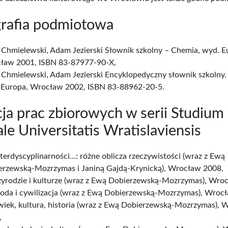
grafia podmiotowa
 Chmielewski, Adam Jezierski Słownik szkolny – Chemia, wyd. E
ław 2001, ISBN 83-87977-90-X,
 Chmielewski, Adam Jezierski Encyklopedyczny słownik szkolny.
 Europa, Wrocław 2002, ISBN 83-88962-20-5.
ja prac zbiorowych w serii Studium
le Universitatis Wratislaviensis
terdyscyplinarności…: różne oblicza rzeczywistości (wraz z Ewą
erzewską-Mozrzymas i Janiną Gajdą-Krynicką), Wrocław 2008,
zyrodzie i kulturze (wraz z Ewą Dobierzewską-Mozrzymas), Wro
roda i cywilizacja (wraz z Ewą Dobierzewską-Mozrzymas), Wroc
wiek, kultura, historia (wraz z Ewą Dobierzewską-Mozrzymas), 
,