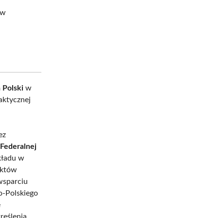
 w
 Polski
w
aktycznej
ez
 Federalnej
kładu w
aktów
wsparciu
o-Polskiego
ę
eślenia.