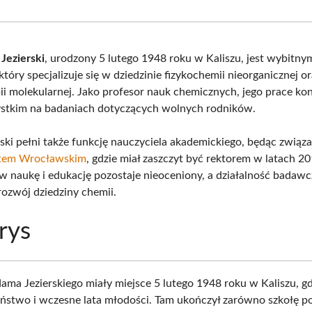
Facebook
X
Pinterest
What
(Twitter)
Jezierski
, urodzony 5 lutego 1948 roku w Kaliszu, jest wybitny
tóry specjalizuje się w dziedzinie fizykochemii nieorganicznej o
ii molekularnej. Jako profesor nauk chemicznych, jego prace kon
stkim na badaniach dotyczących wolnych rodników.
ski pełni także funkcję nauczyciela akademickiego, będąc związ
tem Wrocławskim
, gdzie miał zaszczyt być rektorem w latach 
w naukę i edukację pozostaje nieoceniony, a działalność badawc
ozwój dziedziny chemii.
rys
ama Jezierskiego miały miejsce 5 lutego 1948 roku w Kaliszu, gd
iństwo i wczesne lata młodości. Tam ukończył zarówno szkołę 