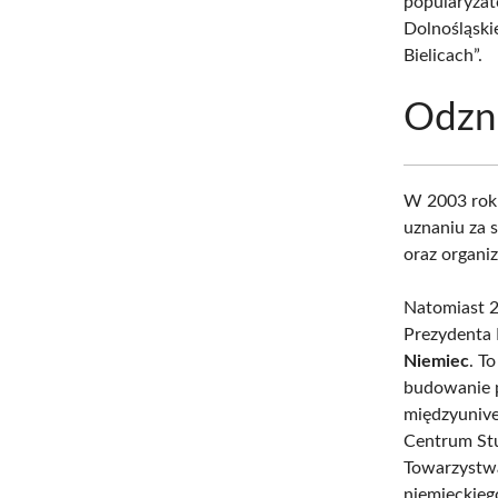
popularyzat
Dolnośląski
Bielicach”.
Odzn
W 2003 roku
uznaniu za 
oraz organiz
Natomiast 2
Prezydenta
Niemiec
. T
budowanie p
międzyunive
Centrum Stu
Towarzystw
niemieckieg