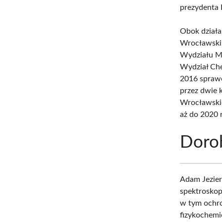
prezydenta 
Obok działa
Wrocławskim
Wydziału Ma
Wydział Che
2016 spraw
przez dwie 
Wrocławskie
aż do 2020 
Doro
Adam Jeziers
spektroskop
w tym ochro
fizykochem