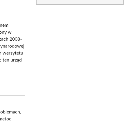
anem
cony w
atach 2008–
zynarodowej
niwersytetu
c ten urząd
problemach,
 metod