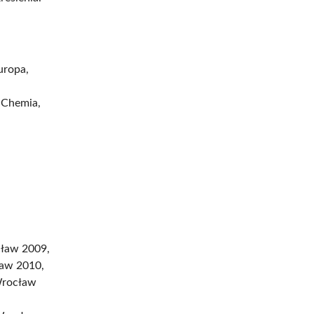
uropa,
 Chemia,
cław 2009,
ław 2010,
Wrocław