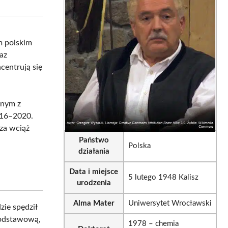
sApp
LinkedIn
Email
m polskim
raz
centrują się
anym z
2016–2020.
za wciąż
Państwo
Polska
działania
Data i miejsce
5 lutego 1948 Kalisz
urodzenia
Alma Mater
Uniwersytet Wrocławski
zie spędził
podstawową,
1978 – chemia