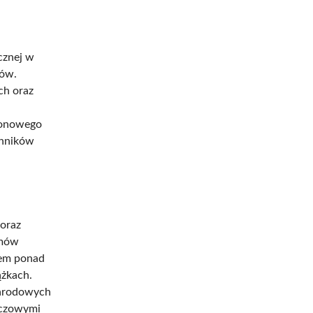
cznej w
ków.
ich oraz
ronowego
ynników
 oraz
zmów
rem ponad
żkach.
narodowych
uczowymi