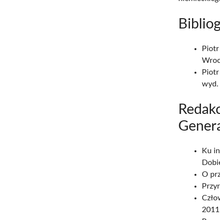
Biblio
Piotr
Wroc
Piotr
wyd.
Redakc
Genera
Ku in
Dobi
O pr
Przy
Czło
2011