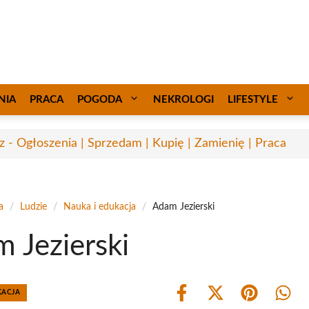
NIA
PRACA
POGODA
NEKROLOGI
LIFESTYLE
sz - Ogłoszenia | Sprzedam | Kupię | Zamienię | Praca
a
/
Ludzie
/
Nauka i edukacja
/
Adam Jezierski
 Jezierski
KACJA
Share
Share
Share
Shar
on
on
on
on