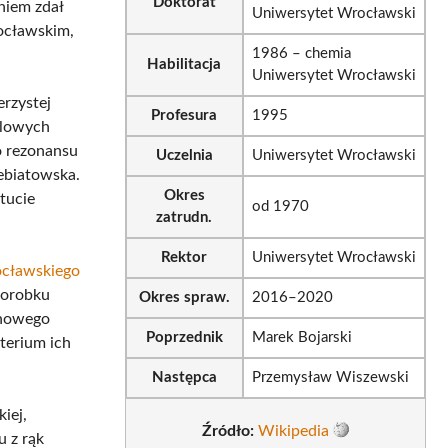
Doktorat
niem zdał
Uniwersytet Wrocławski
rocławskim,
1986 – chemia
Habilitacja
Uniwersytet Wrocławski
erzystej
Profesura
1995
ylowych
o rezonansu
Uczelnia
Uniwersytet Wrocławski
ebiatowska.
Okres
tucie
od 1970
zatrudn.
Rektor
Uniwersytet Wrocławski
ocławskiego
dorobku
Okres spraw.
2016–2020
onowego
Poprzednik
Marek Bojarski
terium ich
Następca
Przemysław Wiszewski
iej,
Źródło:
Wikipedia
u z rąk