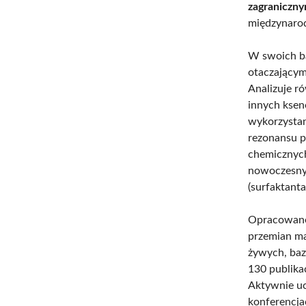
zagraniczn
międzynaro
W swoich ba
otaczającym
Analizuje r
innych ksen
wykorzystan
rezonansu 
chemicznych
nowoczesny
(surfaktanta
Opracowane 
przemian ma
żywych, baz
130 publik
Aktywnie uc
konferencja