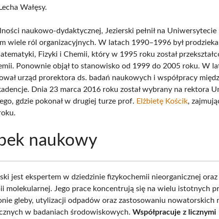
Lecha Wałęsy.
lności naukowo-dydaktycznej, Jezierski pełnił na Uniwersytecie
 wiele ról organizacyjnych. W latach 1990–1996 był prodziek
tematyki, Fizyki i Chemii, który w 1995 roku został przekształ
mii. Ponownie objął to stanowisko od 1999 do 2005 roku. W l
ował urząd prorektora ds. badań naukowych i współpracy międ
kadencje. Dnia 23 marca 2016 roku został wybrany na rektora U
go, gdzie pokonał w drugiej turze prof.
Elżbietę Kościk
, zajmują
roku.
bek naukowy
ki jest ekspertem w dziedzinie fizykochemii nieorganicznej oraz
ii molekularnej. Jego prace koncentrują się na wielu istotnych 
nie gleby, utylizacji odpadów oraz zastosowaniu nowatorskich
icznych w badaniach środowiskowych.
Współpracuje z licznymi