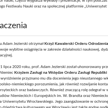
or nauki, często wygłasza wykłady i prezentacje, w tym podczas
ego Festiwalu Nauki oraz na społecznej platformie „Uniwersytet
aczenia
 Adam Jezierski otrzymał
Krzyż Kawalerski Orderu Odrodzenia
swoje wybitne osiągnięcia w zakresie działalności naukowej, dyd
acyjnej.
1 lipca 2020 roku, prof. Adam Jezierski został uhonorowany prz
 Niemiec
Krzyżem Zasługi na Wstędze Orderu Zasługi Republiki
o wyróżnienie przyznano mu dla docenienia jego nieustannego w
olsko-niemieckiego porozumienia, jak również rozwijanie kont
rsyteckich oraz badawczych. Również znaczącą rolę odegrał w 
diów Niemieckich i Europejskich im. W. Brandta oraz Niemieck
a Uniwersytetu Wrocławskiego. Jego zaangażowanie w ochron
o dziedzictwa kulturowego we Wrocławiu jest także godne podkr