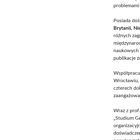
problemami 
Posiada doś
Brytanii, N
różnych zag
międzynarod
naukowych o
publikacje 
Współpracuj
Wrocławiu, 
czterech do
zaangażowa
Wraz z prof
„Studium Ge
organizacyj
doświadcze