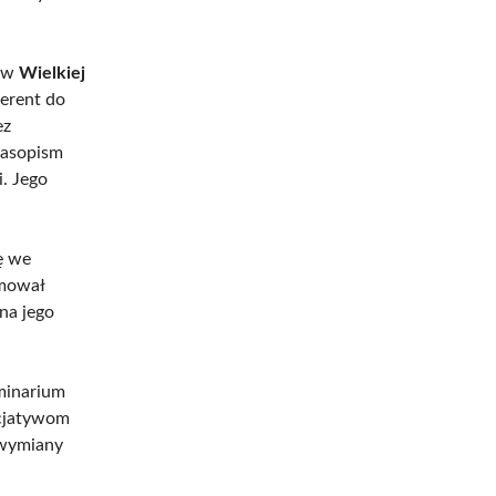
m w
Wielkiej
ferent do
ez
zasopism
. Jego
ę we
omował
na jego
minarium
icjatywom
 wymiany