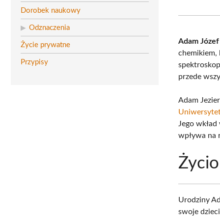
Dorobek naukowy
Odznaczenia
Adam Józef 
Życie prywatne
chemikiem, k
Przypisy
spektroskop
przede wszy
Adam Jezier
Uniwersyte
Jego wkład 
wpływa na r
Życio
Urodziny Ad
swoje dziec