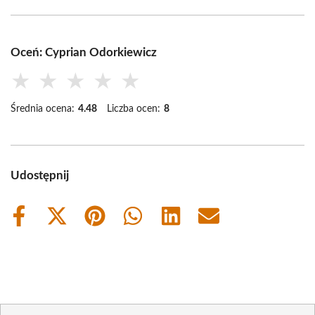
Oceń: Cyprian Odorkiewicz
★
★
★
★
★
Średnia ocena:
4.48
Liczba ocen:
8
Udostępnij
Share
Share
Share
Share
Share
Share
on
on
on
on
on
on
Facebook
X
Pinterest
WhatsApp
LinkedIn
Email
(Twitter)