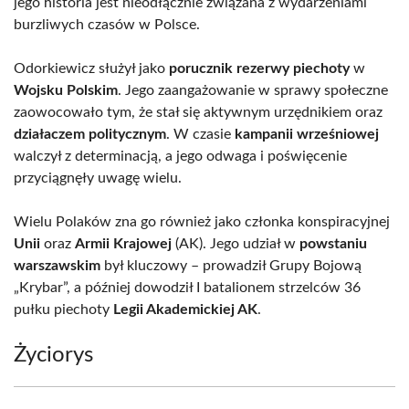
jego historia jest nieodłącznie związana z wydarzeniami
burzliwych czasów w Polsce.
Odorkiewicz służył jako
porucznik rezerwy piechoty
w
Wojsku Polskim
. Jego zaangażowanie w sprawy społeczne
zaowocowało tym, że stał się aktywnym urzędnikiem oraz
działaczem politycznym
. W czasie
kampanii wrześniowej
walczył z determinacją, a jego odwaga i poświęcenie
przyciągnęły uwagę wielu.
Wielu Polaków zna go również jako członka konspiracyjnej
Unii
oraz
Armii Krajowej
(AK). Jego udział w
powstaniu
warszawskim
był kluczowy – prowadził Grupy Bojową
„Krybar”, a później dowodził I batalionem strzelców 36
pułku piechoty
Legii Akademickiej AK
.
Życiorys