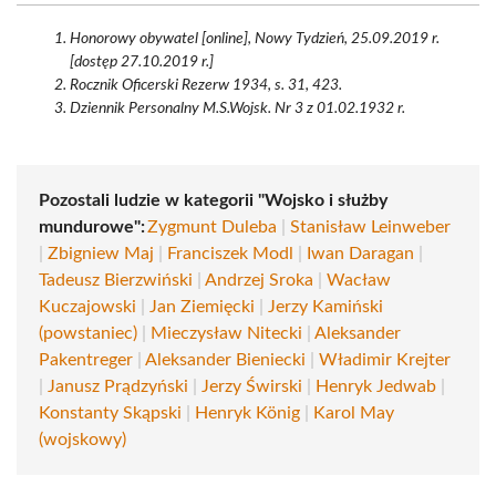
Honorowy obywatel [online], Nowy Tydzień, 25.09.2019 r.
[dostęp 27.10.2019 r.]
Rocznik Oficerski Rezerw 1934, s. 31, 423.
Dziennik Personalny M.S.Wojsk. Nr 3 z 01.02.1932 r.
Pozostali ludzie w kategorii "Wojsko i służby
mundurowe":
Zygmunt Duleba
|
Stanisław Leinweber
|
Zbigniew Maj
|
Franciszek Modl
|
Iwan Daragan
|
Tadeusz Bierzwiński
|
Andrzej Sroka
|
Wacław
Kuczajowski
|
Jan Ziemięcki
|
Jerzy Kamiński
(powstaniec)
|
Mieczysław Nitecki
|
Aleksander
Pakentreger
|
Aleksander Bieniecki
|
Władimir Krejter
|
Janusz Prądzyński
|
Jerzy Świrski
|
Henryk Jedwab
|
Konstanty Skąpski
|
Henryk König
|
Karol May
(wojskowy)