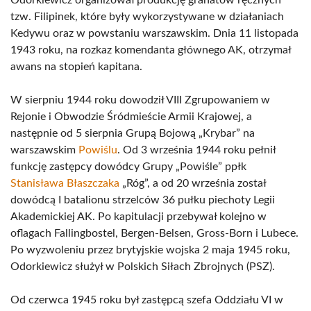
Odorkiewicz organizował produkcję granatów ręcznych
tzw. Filipinek, które były wykorzystywane w działaniach
Kedywu oraz w powstaniu warszawskim. Dnia 11 listopada
1943 roku, na rozkaz komendanta głównego AK, otrzymał
awans na stopień kapitana.
W sierpniu 1944 roku dowodził VIII Zgrupowaniem w
Rejonie i Obwodzie Śródmieście Armii Krajowej, a
następnie od 5 sierpnia Grupą Bojową „Krybar” na
warszawskim
Powiślu
. Od 3 września 1944 roku pełnił
funkcję zastępcy dowódcy Grupy „Powiśle” ppłk
Stanisława Błaszczaka
„Róg”, a od 20 września został
dowódcą I batalionu strzelców 36 pułku piechoty Legii
Akademickiej AK. Po kapitulacji przebywał kolejno w
oflagach Fallingbostel, Bergen-Belsen, Gross-Born i Lubece.
Po wyzwoleniu przez brytyjskie wojska 2 maja 1945 roku,
Odorkiewicz służył w Polskich Siłach Zbrojnych (PSZ).
Od czerwca 1945 roku był zastępcą szefa Oddziału VI w