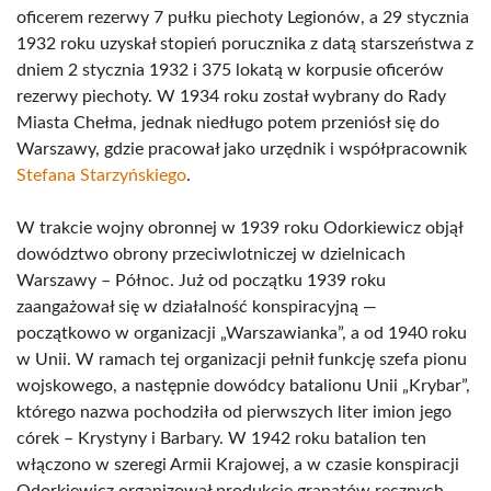
oficerem rezerwy 7 pułku piechoty Legionów, a 29 stycznia
1932 roku uzyskał stopień porucznika z datą starszeństwa z
dniem 2 stycznia 1932 i 375 lokatą w korpusie oficerów
rezerwy piechoty. W 1934 roku został wybrany do Rady
Miasta Chełma, jednak niedługo potem przeniósł się do
Warszawy, gdzie pracował jako urzędnik i współpracownik
Stefana Starzyńskiego
.
W trakcie wojny obronnej w 1939 roku Odorkiewicz objął
dowództwo obrony przeciwlotniczej w dzielnicach
Warszawy – Północ. Już od początku 1939 roku
zaangażował się w działalność konspiracyjną —
początkowo w organizacji „Warszawianka”, a od 1940 roku
w Unii. W ramach tej organizacji pełnił funkcję szefa pionu
wojskowego, a następnie dowódcy batalionu Unii „Krybar”,
którego nazwa pochodziła od pierwszych liter imion jego
córek – Krystyny i Barbary. W 1942 roku batalion ten
włączono w szeregi Armii Krajowej, a w czasie konspiracji