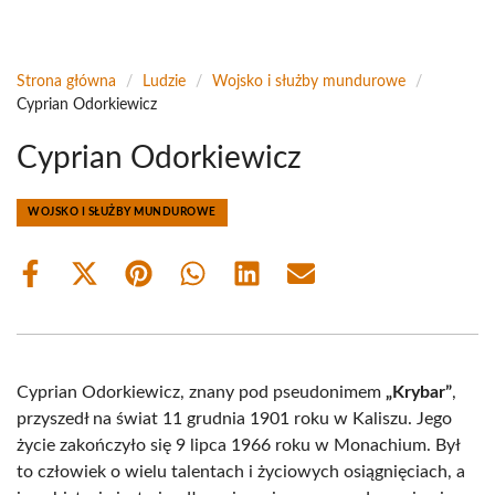
Strona główna
/
Ludzie
/
Wojsko i służby mundurowe
/
Cyprian Odorkiewicz
Cyprian Odorkiewicz
WOJSKO I SŁUŻBY MUNDUROWE
Share
Share
Share
Share
Share
Share
on
on
on
on
on
on
Facebook
X
Pinterest
WhatsApp
LinkedIn
Email
(Twitter)
Cyprian Odorkiewicz, znany pod pseudonimem
„Krybar”
,
przyszedł na świat 11 grudnia 1901 roku w Kaliszu. Jego
życie zakończyło się 9 lipca 1966 roku w Monachium. Był
to człowiek o wielu talentach i życiowych osiągnięciach, a