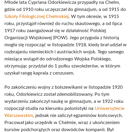
Młode lata Cypriana Odorkiewicza przypadły na Chełm,
gdzie od 1910 roku uczęszczał do gimnazjum, a od 1915 do
Szkoły Filologicznej Chełmskiej
. W tym okresie, w 1915
roku, przystąpił również do ruchu skautowego, a od lipca
1917 roku zaangażował się w działalność Polskiej
Organizacji Wojskowej (POW). Jego przygoda z historią
mogła się rozpocząć w listopadzie 1918, kiedy brał udział w
rozbrajaniu niemieckich i austriackich wojsk. Tego samego
miesiąca wstąpił do odrodzonego Wojska Polskiego,
otrzymując przydział do 1 pułku szwoleżerów, w którym
uzyskał rangę kaprala z cenzusem.
Po zakończeniu wojny z bolszewikami w listopadzie 1920
roku, Odorkiewicz został zdemobilizowany. Po tym
wydarzeniu zakończył naukę w gimnazjum, a w 1922 roku
rozpoczął studia na kierunku polonistyki na
Uniwersytecie
Warszawskim
, jednak nie zaliczył egzaminów końcowych.
Pracował jako urzędnik w Chełmie, wraz z ukończeniem
kursów podchorążych oraz dowódców kompanii. Był